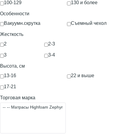
100-129
130 и более
Особенности
Вакуумн.скрутка
Съемный чехол
Жесткость
2
2-3
3
3-4
Высота, см
13-16
22 и выше
17-21
Торговая марка