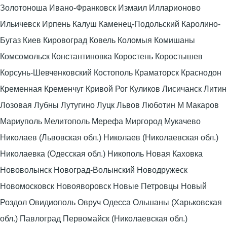
Золотоноша Ивано-Франковск Измаил Илларионово
Ильичевск Ирпень Калуш Каменец-Подольский Каролино-
Бугаз Киев Кировоград Ковель Коломыя Комишаны
Комсомольск Константиновка Коростень Коростышев
Корсунь-Шевченковский Костополь Краматорск Краснодон
Кременная Кременчуг Кривой Рог Куликов Лисичанск Литин
Лозовая Лубны Лутугино Луцк Львов Люботин М Макаров
Мариуполь Мелитополь Мерефа Миргород Мукачево
Николаев (Львовская обл.) Николаев (Николаевская обл.)
Николаевка (Одесская обл.) Никополь Новая Каховка
Нововолынск Новоград-Волынский Новодружеск
Новомосковск Новояворовск Новые Петровцы Новый
Роздол Овидиополь Овруч Одесса Ольшаны (Харьковская
обл.) Павлоград Первомайск (Николаевская обл.)