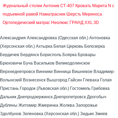
Журнальный столик Антоник СТ-407
Кровать Марита N с
подъемной рамой
Наматрасник Шерсть Мериноса
Ортопедический матрас Неолюкс ГРАНД XXL 3D
Александрия Александровка (Одесская обл.) Антоновка
(Херсонская обл.) Ахтырка Белая Церковь Белозерка
Бердичев Бердянск Борисполь Боярка Бровары
Брюховичи Буча Васильков Великодолинское
Верхнеднепровск Винники Винница Вишневое Владимир-
Волынский Вознесенск Вышгород Гайсин Глеваха Голая
Пристань Городок (Львовская обл.) Гостомель Грибовка
Дальник Днепродзержинск Днепропетровск Дрогобыч
Дубляны Житомир Жмеринка Жолква Запорожье
Здолбунов Зеленовка (Херсонская обл.) Зидьки Змиев