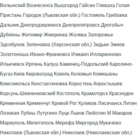
Волынский Вознесенск Вышгород Гайсин Глеваха Голая
Пристань Городок (Львовская обл.) Гостомель Грибовка
Дальник Днепродзержинск Днепропетровск Дрогобыч
Дубляны Житомир Жмеринка Жолква Запорожье
Здолбунов Зеленовка (Херсонская обл.) Зидьки Змиев
Золотоноша Ивано-Франковск Измаил Илларионово
Ильичевск Ирпень Калуш Каменец-Подольский Каролино-
Бугаз Киев Кировоград Ковель Коломыя Комишаны
Комсомольск Константиновка Коростень Коростышев
Корсунь-Шевченковский Костополь Краматорск Краснодон
Кременная Кременчуг Кривой Рог Куликов Лисичанск Литин
Лозовая Лубны Лутугино Луцк Львов Люботин М Макаров
Мариуполь Мелитополь Мерефа Миргород Мукачево
Николаев (Львовская обл.) Николаев (Николаевская обл.)