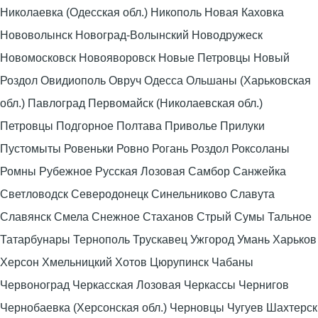
Николаевка (Одесская обл.) Никополь Новая Каховка
Нововолынск Новоград-Волынский Новодружеск
Новомосковск Новояворовск Новые Петровцы Новый
Роздол Овидиополь Овруч Одесса Ольшаны (Харьковская
обл.) Павлоград Первомайск (Николаевская обл.)
Петровцы Подгорное Полтава Приволье Прилуки
Пустомыты Ровеньки Ровно Рогань Роздол Роксоланы
Ромны Рубежное Русская Лозовая Самбор Санжейка
Светловодск Северодонецк Синельниково Славута
Славянск Смела Снежное Стаханов Стрый Сумы Тальное
Татарбунары Тернополь Трускавец Ужгород Умань Харьков
Херсон Хмельницкий Хотов Цюрупинск Чабаны
Червоноград Черкасская Лозовая Черкассы Чернигов
Чернобаевка (Херсонская обл.) Черновцы Чугуев Шахтерск