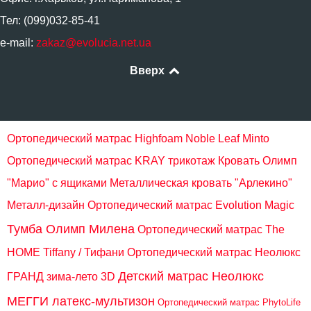
Тел: (099)032-85-41
e-mail:
zakaz@evolucia.net.ua
Вверх
Ортопедический матрас Highfoam Noble Leaf Minto
Ортопедический матрас KRAY трикотаж
Кровать Олимп
"Марио" с ящиками
Металлическая кровать "Арлекино"
Металл-дизайн
Ортопедический матрас Evolution Magic
Тумба Олимп Милена
Ортопедический матрас The
HOME Tiffany / Тифани
Ортопедический матрас Неолюкс
Детский матрас Неолюкс
ГРАНД зима-лето 3D
МЕГГИ латекс-мультизон
Ортопедический матрас PhytoLife