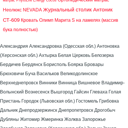
матрас PhytoLife Energy Cocos
Журнальный столик Антоник
Неолюкс NEVADA
СТ-609
Кровать Олимп Марита S на ламелях (массив
бука полностью)
Александрия Александровка (Одесская обл.) Антоновка
(Херсонская обл.) Ахтырка Белая Церковь Белозерка
Бердичев Бердянск Борисполь Боярка Бровары
Брюховичи Буча Васильков Великодолинское
Верхнеднепровск Винники Винница Вишневое Владимир-
Волынский Вознесенск Вышгород Гайсин Глеваха Голая
Пристань Городок (Львовская обл.) Гостомель Грибовка
Дальник Днепродзержинск Днепропетровск Дрогобыч
Дубляны Житомир Жмеринка Жолква Запорожье