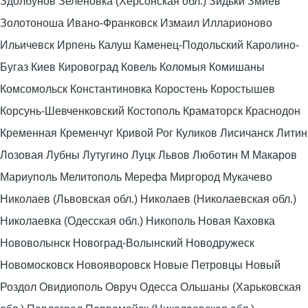
Здолбунов Зеленовка (Херсонская обл.) Зидьки Змиев
Золотоноша Ивано-Франковск Измаил Илларионово
Ильичевск Ирпень Калуш Каменец-Подольский Каролино-
Бугаз Киев Кировоград Ковель Коломыя Комишаны
Комсомольск Константиновка Коростень Коростышев
Корсунь-Шевченковский Костополь Краматорск Краснодон
Кременная Кременчуг Кривой Рог Куликов Лисичанск Литин
Лозовая Лубны Лутугино Луцк Львов Люботин М Макаров
Мариуполь Мелитополь Мерефа Миргород Мукачево
Николаев (Львовская обл.) Николаев (Николаевская обл.)
Николаевка (Одесская обл.) Никополь Новая Каховка
Нововолынск Новоград-Волынский Новодружеск
Новомосковск Новояворовск Новые Петровцы Новый
Роздол Овидиополь Овруч Одесса Ольшаны (Харьковская