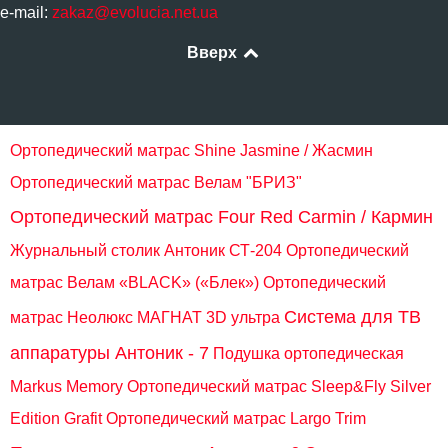
e-mail:
zakaz@evolucia.net.ua
Вверх
Ортопедический матрас Shine Jasmine / Жасмин
Ортопедический матрас Велам "БРИЗ"
Ортопедический матрас Four Red Carmin / Кармин
Журнальный столик Антоник СТ-204
Ортопедический
матрас Велам «BLACK» («Блек»)
Ортопедический
Система для ТВ
матрас Неолюкс МАГНАТ 3D ультра
аппаратуры Антоник - 7
Подушка ортопедическая
Markus Memory
Ортопедический матрас Sleep&Fly Silver
Edition Grafit
Ортопедический матрас Largo Trim