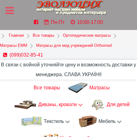
Пн-Пт
10:00-17:00
Главная
Все товары
Ортопедические матрасы
Матрасы ЕММ
Матрасы для мед.учреждений Orthomed
(099)032-85-41
В связи с войной уточняйте цену и возможность доставки у
менеджера. СЛАВА УКРАЇНІ!
Все товары
Матрасы
Диваны, кровати
Для детей
Текстиль
Мебель