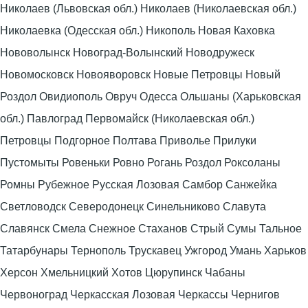
Николаев (Львовская обл.) Николаев (Николаевская обл.)
Николаевка (Одесская обл.) Никополь Новая Каховка
Нововолынск Новоград-Волынский Новодружеск
Новомосковск Новояворовск Новые Петровцы Новый
Роздол Овидиополь Овруч Одесса Ольшаны (Харьковская
обл.) Павлоград Первомайск (Николаевская обл.)
Петровцы Подгорное Полтава Приволье Прилуки
Пустомыты Ровеньки Ровно Рогань Роздол Роксоланы
Ромны Рубежное Русская Лозовая Самбор Санжейка
Светловодск Северодонецк Синельниково Славута
Славянск Смела Снежное Стаханов Стрый Сумы Тальное
Татарбунары Тернополь Трускавец Ужгород Умань Харьков
Херсон Хмельницкий Хотов Цюрупинск Чабаны
Червоноград Черкасская Лозовая Черкассы Чернигов