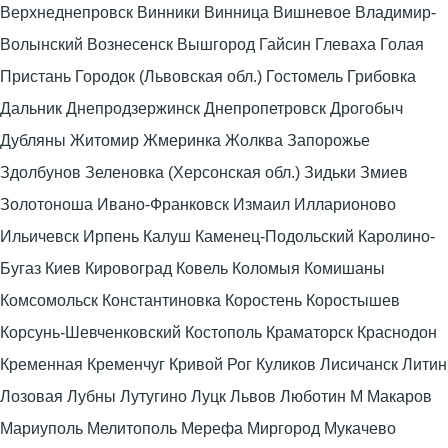
Верхнеднепровск Винники Винница Вишневое Владимир-
Волынский Вознесенск Вышгород Гайсин Глеваха Голая
Пристань Городок (Львовская обл.) Гостомель Грибовка
Дальник Днепродзержинск Днепропетровск Дрогобыч
Дубляны Житомир Жмеринка Жолква Запорожье
Здолбунов Зеленовка (Херсонская обл.) Зидьки Змиев
Золотоноша Ивано-Франковск Измаил Илларионово
Ильичевск Ирпень Калуш Каменец-Подольский Каролино-
Бугаз Киев Кировоград Ковель Коломыя Комишаны
Комсомольск Константиновка Коростень Коростышев
Корсунь-Шевченковский Костополь Краматорск Краснодон
Кременная Кременчуг Кривой Рог Куликов Лисичанск Литин
Лозовая Лубны Лутугино Луцк Львов Люботин М Макаров
Мариуполь Мелитополь Мерефа Миргород Мукачево