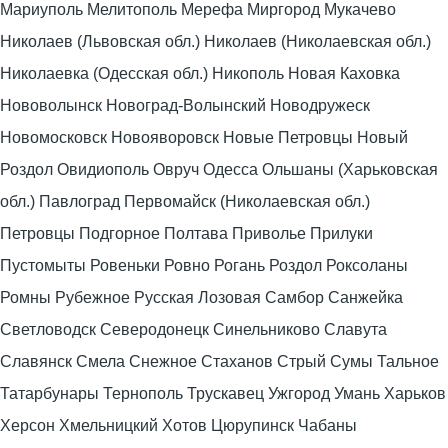
Мариуполь Мелитополь Мерефа Миргород Мукачево
Николаев (Львовская обл.) Николаев (Николаевская обл.)
Николаевка (Одесская обл.) Никополь Новая Каховка
Нововолынск Новоград-Волынский Новодружеск
Новомосковск Новояворовск Новые Петровцы Новый
Роздол Овидиополь Овруч Одесса Ольшаны (Харьковская
обл.) Павлоград Первомайск (Николаевская обл.)
Петровцы Подгорное Полтава Приволье Прилуки
Пустомыты Ровеньки Ровно Рогань Роздол Роксоланы
Ромны Рубежное Русская Лозовая Самбор Санжейка
Светловодск Северодонецк Синельниково Славута
Славянск Смела Снежное Стаханов Стрый Сумы Тальное
Татарбунары Тернополь Трускавец Ужгород Умань Харьков
Херсон Хмельницкий Хотов Цюрупинск Чабаны