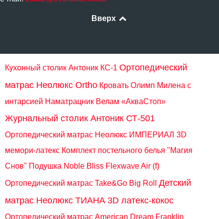
Вверх
Ортопедический
Кухонный столик Антоник КС-1
матрас Неолюкс Ortho
Кровать Олимп Милена с
интарсией
Наматрацник Велам «АкваСтоп»
Журнальный столик Антоник СТ-501
Ортопедический матрас Неолюкс ИМПЕРИАЛ 3D
мемори-латекс
Комплект постельного белья "Магия
Снов"
Подушка Noble Bliss Flexwave Air (f)
Детский
Ортопедический матрас Take&Go Big Roll
матрас Неолюкс ТИАНА 3D латекс-кокос
Ортопедический матрас American Dream Franklin