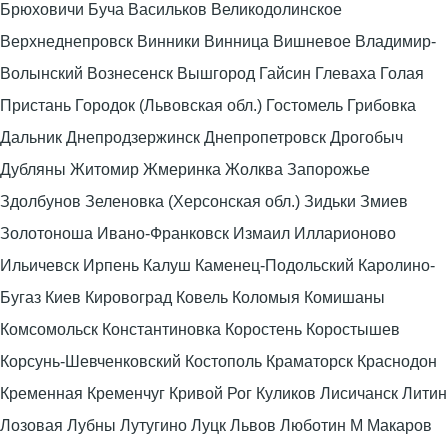
Брюховичи Буча Васильков Великодолинское
Верхнеднепровск Винники Винница Вишневое Владимир-
Волынский Вознесенск Вышгород Гайсин Глеваха Голая
Пристань Городок (Львовская обл.) Гостомель Грибовка
Дальник Днепродзержинск Днепропетровск Дрогобыч
Дубляны Житомир Жмеринка Жолква Запорожье
Здолбунов Зеленовка (Херсонская обл.) Зидьки Змиев
Золотоноша Ивано-Франковск Измаил Илларионово
Ильичевск Ирпень Калуш Каменец-Подольский Каролино-
Бугаз Киев Кировоград Ковель Коломыя Комишаны
Комсомольск Константиновка Коростень Коростышев
Корсунь-Шевченковский Костополь Краматорск Краснодон
Кременная Кременчуг Кривой Рог Куликов Лисичанск Литин
Лозовая Лубны Лутугино Луцк Львов Люботин М Макаров