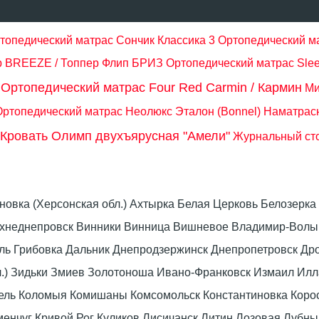
топедический матрас Сончик Классика 3
Ортопедический 
ip BREEZE / Топпер Флип БРИЗ
Ортопедический матрас Sleep
Ортопедический матрас Four Red Carmin / Кармин
Ми
Ортопедический матрас Неолюкс Эталон (Bonnel)
Наматрас
Кровать Олимп двухъярусная "Амели"
Журнальный сто
оновка (Херсонская обл.) Ахтырка Белая Церковь Белозер
рхнеднепровск Винники Винница Вишневое Владимир-Волын
омель Грибовка Дальник Днепродзержинск Днепропетровск 
л.) Зидьки Змиев Золотоноша Ивано-Франковск Измаил Ил
вель Коломыя Комишаны Комсомольск Константиновка Коро
енчуг Кривой Рог Куликов Лисичанск Литин Лозовая Лубны