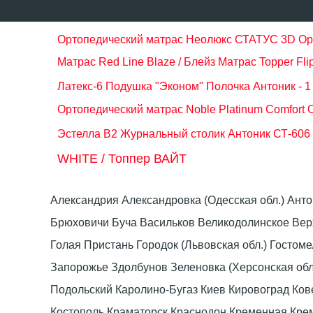
Ортопедический матрас Неолюкс СТАТУС 3D
Ор
Матрас Red Line Blaze / Блейз
Матрас Topper Fl
Латекс-6
Подушка "Эконом"
Полочка Антоник - 1
Ортопедический матрас Noble Platinum Comfort
Эстелла В2
Журнальный столик Антоник СТ-606
WHITE / Топпер ВАЙТ
Александрия Александровка (Одесская обл.) Ант
Брюховичи Буча Васильков Великодолинское Ве
Голая Пристань Городок (Львовская обл.) Гост
Запорожье Здолбунов Зеленовка (Херсонская об
Подольский Каролино-Бугаз Киев Кировоград Ко
Костополь Краматорск Краснодон Кременная Крем