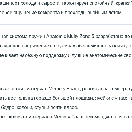
ащита от холода и сырости, гарантирует спокойный, крепкий
особое ощущение комфорта и прохлады знойным летом.
ая система пружин Anatomic Multy Zone 5 разработана по 
озданное напряжение в пружинах обеспечивает различную ж
ечивает надёжную поддержку и лучшие анатомические сво
рых состоит материал Memory Foam , реагируя на температур
ить вес тела на гораздо большей площади, ячейки с «памя
, бедра, колени, ступни почти вдвое.
ого эффекта материала Memory Foam рекомендуется испол