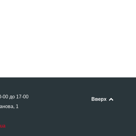
0-00 до 17-00
Вверх
анова, 1
.ua