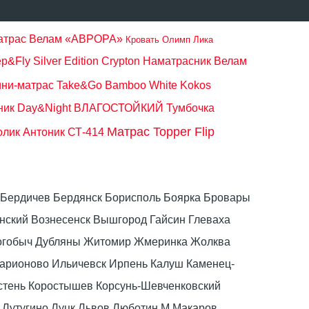
матрас Велам «АВРОРА»
Кровать Олимп Лика
&Fly Silver Edition Crypton
Наматрасник Велам
ни-матрас Take&Go Bamboo White Kokos
ник Day&Night ВЛАГОСТОЙКИЙ
Тумбочка
Матрас Topper Flip
лик Антоник СТ-414
ка Бердичев Бердянск Борисполь Боярка Бровары
ский Вознесенск Вышгород Гайсин Глеваха
Дрогобыч Дубляны Житомир Жмеринка Жолква
ларионово Ильичевск Ирпень Калуш Каменец-
стень Коростышев Корсунь-Шевченковский
 Лутугино Луцк Львов Люботин М Макаров