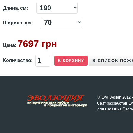
Длина, см:
Ширина, см:
7697 грн
Цена:
Количество:
© Evo Design 2012 
Сайт разработан Ev
для магазина Эвол