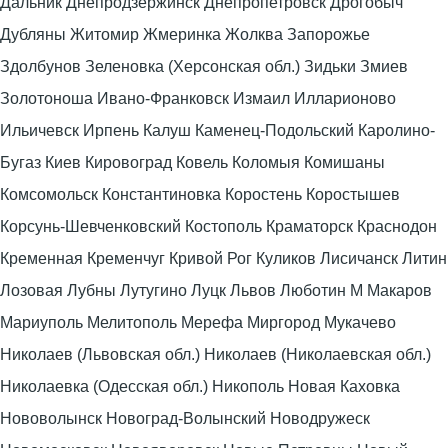
Дальник Днепродзержинск Днепропетровск Дрогобыч
Дубляны Житомир Жмеринка Жолква Запорожье
Здолбунов Зеленовка (Херсонская обл.) Зидьки Змиев
Золотоноша Ивано-Франковск Измаил Илларионово
Ильичевск Ирпень Калуш Каменец-Подольский Каролино-
Бугаз Киев Кировоград Ковель Коломыя Комишаны
Комсомольск Константиновка Коростень Коростышев
Корсунь-Шевченковский Костополь Краматорск Краснодон
Кременная Кременчуг Кривой Рог Куликов Лисичанск Литин
Лозовая Лубны Лутугино Луцк Львов Люботин М Макаров
Мариуполь Мелитополь Мерефа Миргород Мукачево
Николаев (Львовская обл.) Николаев (Николаевская обл.)
Николаевка (Одесская обл.) Никополь Новая Каховка
Нововолынск Новоград-Волынский Новодружеск