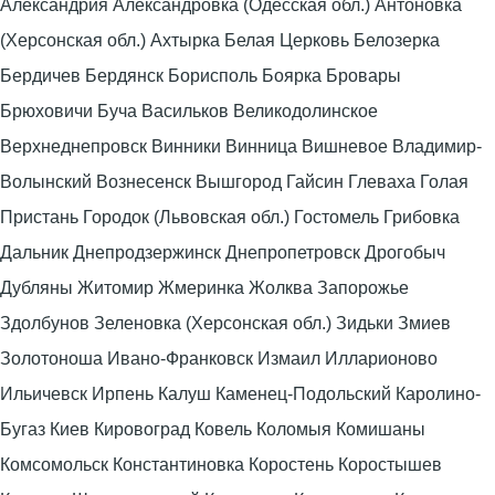
Александрия Александровка (Одесская обл.) Антоновка
(Херсонская обл.) Ахтырка Белая Церковь Белозерка
Бердичев Бердянск Борисполь Боярка Бровары
Брюховичи Буча Васильков Великодолинское
Верхнеднепровск Винники Винница Вишневое Владимир-
Волынский Вознесенск Вышгород Гайсин Глеваха Голая
Пристань Городок (Львовская обл.) Гостомель Грибовка
Дальник Днепродзержинск Днепропетровск Дрогобыч
Дубляны Житомир Жмеринка Жолква Запорожье
Здолбунов Зеленовка (Херсонская обл.) Зидьки Змиев
Золотоноша Ивано-Франковск Измаил Илларионово
Ильичевск Ирпень Калуш Каменец-Подольский Каролино-
Бугаз Киев Кировоград Ковель Коломыя Комишаны
Комсомольск Константиновка Коростень Коростышев