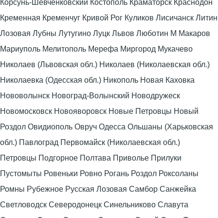
Корсунь-Шевченковский Костополь Краматорск Краснодон
Кременная Кременчуг Кривой Рог Куликов Лисичанск Литин
Лозовая Лубны Лутугино Луцк Львов Люботин М Макаров
Мариуполь Мелитополь Мерефа Миргород Мукачево
Николаев (Львовская обл.) Николаев (Николаевская обл.)
Николаевка (Одесская обл.) Никополь Новая Каховка
Нововолынск Новоград-Волынский Новодружеск
Новомосковск Новояворовск Новые Петровцы Новый
Роздол Овидиополь Овруч Одесса Ольшаны (Харьковская
обл.) Павлоград Первомайск (Николаевская обл.)
Петровцы Подгорное Полтава Приволье Прилуки
Пустомыты Ровеньки Ровно Рогань Роздол Роксоланы
Ромны Рубежное Русская Лозовая Самбор Санжейка
Светловодск Северодонецк Синельниково Славута