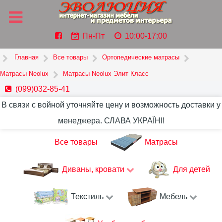
Пн-Пт
10:00-17:00
Главная
Все товары
Ортопедические матрасы
Матрасы Neolux
Матрасы Neolux Элит Класс
(099)032-85-41
В связи с войной уточняйте цену и возможность доставки у
менеджера. СЛАВА УКРАЇНІ!
Все товары
Матрасы
Диваны, кровати
Для детей
Текстиль
Мебель