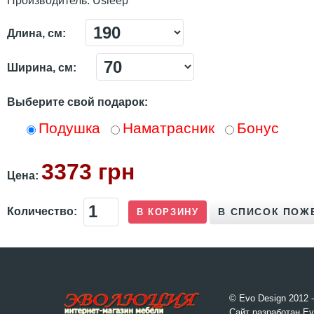
Производитель:
Usleep
Длина, см:
Ширина, см:
Выберите свой подарок:
Подушка
Наматрасник
Бонус
3373 грн
Цена:
Количество:
© Evo Design 2012 
Сайт разработан Ev