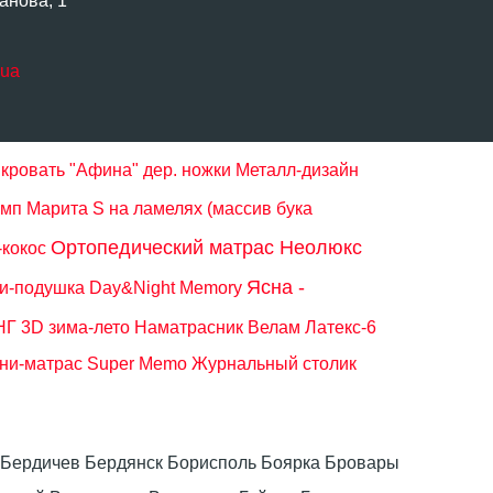
анова, 1
.ua
кровать "Афина" дер. ножки Металл-дизайн
мп Марита S на ламелях (массив бука
Ортопедический матрас Неолюкс
кокос
Ясна -
и-подушка Day&Night Memory
Г 3D зима-лето
Наматрасник Велам Латекс-6
ни-матрас Super Memo
Журнальный столик
ка Бердичев Бердянск Борисполь Боярка Бровары