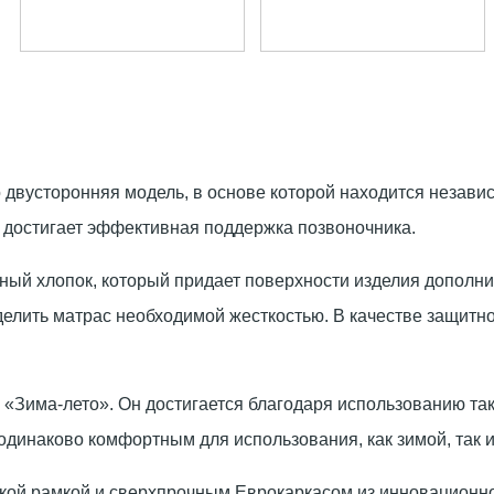
 двусторонняя модель, в основе которой находится незави
у достигает эффективная поддержка позвоночника.
ный хлопок, который придает поверхности изделия дополни
аделить матрас необходимой жесткостью. В качестве защит
 «Зима-лето». Он достигается благодаря использованию так
 одинаково комфортным для использования, как зимой, так и
кой рамкой и сверхпрочным Еврокаркасом из инновационн