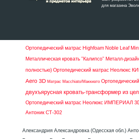
для магазина Эвол
Ортопедический матрас Highfoam Noble Leaf Min
Металлическая кровать "Калипсо" Металл-дизай
полностью)
Ортопедический матрас Неолюкс К
Aero 3D
Ортопедический
Матрас Macchiato/Маккиато
двухъярусная кровать-трансформер из цел
Ортопедический матрас Неолюкс ИМПЕРИАЛ 3D
Антоник СТ-302
Александрия Александровка (Одесская обл.) Ант