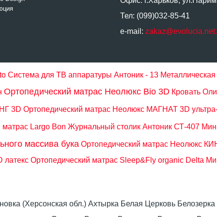
Офис: г.Харьков, ул.Нарим
юция
Тел: (099)032-85-41
e-mail:
zakaz@evolucia.net
to
Система для ТВ аппаратуры Антоник - 13
Металлическая 
Ортопедический матрас Неолюкс Bio 3D
н
Кровать Оли
ИНГ 3D
Ортопедический матрас Неолюкс МАГНАТ 3D ультра-
 матрас Largo Bon
Журнальный столик Антоник СТ-407
Мин
ьного массива бука
Ортопедический матрас Неолюкс КИН
 латекс
Ортопедический матрас Sleep&Fly organic Delta
Ми
оновка (Херсонская обл.) Ахтырка Белая Церковь Белозер