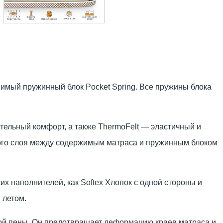
симый пружинный блок Pocket Spring. Все пружины блока
тельный комфорт, а также ThermoFelt — эластичный и
ного слоя между содержимым матраса и пружинным блоком
их наполнителей, как Softex Хлопок с одной стороны и
 летом.
ой пены. Он предотвращает деформацию краев матраса и