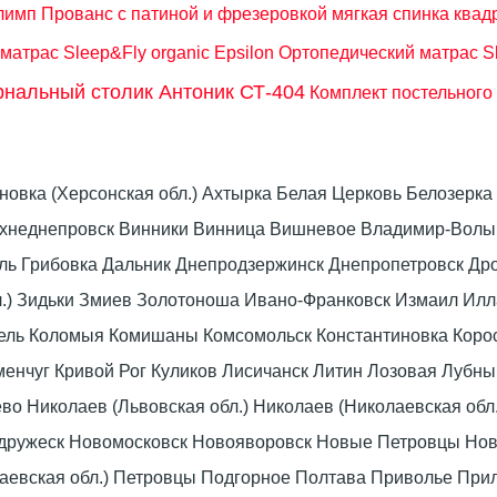
лимп Прованс с патиной и фрезеровкой мягкая спинка квад
матрас Sleep&Fly organic Epsilon
Ортопедический матрас S
нальный столик Антоник СТ-404
Комплект постельного
оновка (Херсонская обл.) Ахтырка Белая Церковь Белозер
рхнеднепровск Винники Винница Вишневое Владимир-Волын
омель Грибовка Дальник Днепродзержинск Днепропетровск 
л.) Зидьки Змиев Золотоноша Ивано-Франковск Измаил Ил
вель Коломыя Комишаны Комсомольск Константиновка Коро
енчуг Кривой Рог Куликов Лисичанск Литин Лозовая Лубны
 Николаев (Львовская обл.) Николаев (Николаевская обл.
дружеск Новомосковск Новояворовск Новые Петровцы Но
лаевская обл.) Петровцы Подгорное Полтава Приволье При