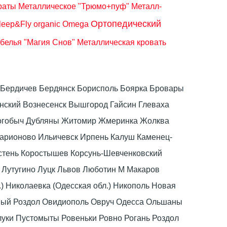
раты
Металлическое "Трюмо+пуф" Металл-
Ортопедический
leep&Fly organic Omega
 белья "Магия Снов"
Металлическая кровать
ка Бердичев Бердянск Борисполь Боярка Бровары
ский Вознесенск Вышгород Гайсин Глеваха
Дрогобыч Дубляны Житомир Жмеринка Жолква
ларионово Ильичевск Ирпень Калуш Каменец-
стень Коростышев Корсунь-Шевченковский
 Лутугино Луцк Львов Люботин М Макаров
) Николаевка (Одесская обл.) Никополь Новая
вый Роздол Овидиополь Овруч Одесса Ольшаны
луки Пустомыты Ровеньки Ровно Рогань Роздол