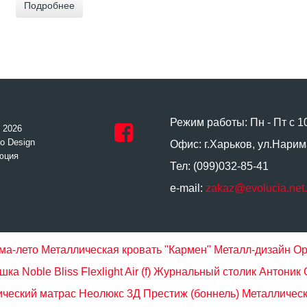
Подробнее
Режим работы: Пн - Пт с 1
- 2026
o Design
Офис: г.Харьков, ул.Нарим
юция
Тел: (099)032-85-41
e-mail:
zakaz@evolucia.net
ма-лето
Металлическая кровать "Кармен" Металл-дизайн
Ор
ка Noble Bliss Flexlight Air (f)
Журнальный столик Антоник 
ческий матрас Неолюкс 3Д Преcтиж (боннель)
Металлическ