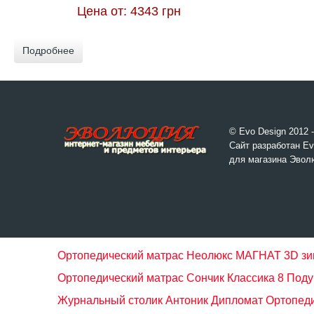
Цена от:
4343 грн
Подробнее
© Evo Design 2012 
Сайт разработан Ev
для магазина Эвол
Ортопедический матрас Неолюкс МАГНАТ 3D зи
Ортопедический матрас Сончик Классика 8
Подуш
Журнальный столик Антоник Дипломат
Ортопеди