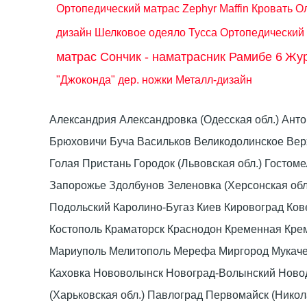
Ортопедический матрас Zephyr Maffin
Кровать О
дизайн
Шелковое одеяло Тусса
Ортопедический 
матрас Сончик - наматрасник Рамибе 6
Жур
"Джоконда" дер. ножки Металл-дизайн
Александрия Александровка (Одесская обл.) Ант
Брюховичи Буча Васильков Великодолинское Ве
Голая Пристань Городок (Львовская обл.) Гост
Запорожье Здолбунов Зеленовка (Херсонская об
Подольский Каролино-Бугаз Киев Кировоград Ко
Костополь Краматорск Краснодон Кременная Крем
Мариуполь Мелитополь Мерефа Миргород Мукачево
Каховка Нововолынск Новоград-Волынский Ново
(Харьковская обл.) Павлоград Первомайск (Нико