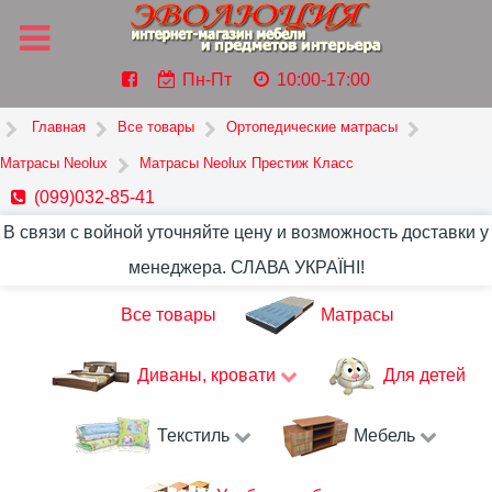
Пн-Пт
10:00-17:00
Главная
Все товары
Ортопедические матрасы
Матрасы Neolux
Матрасы Neolux Престиж Класс
(099)032-85-41
В связи с войной уточняйте цену и возможность доставки у
менеджера. СЛАВА УКРАЇНІ!
Все товары
Матрасы
Диваны, кровати
Для детей
Текстиль
Мебель