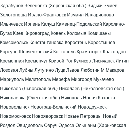
Здолбунов Зеленовка (Херсонская обл.) Зидьки Змиев
Золотоноша Ивано-Франковск Измаил Илларионово
Ильичевск Ирпень Калуш Каменец-Подольский Каролино-
Бугаз Киев Кировоград Ковель Коломыя Комишаны
Комсомольск Константиновка Коростень Коростышев
Корсунь-Шевченковский Костополь Краматорск Краснодон
Кременная Кременчуг Кривой Рог Куликов Лисичанск Литин
Лозовая Лубны Лутугино Луцк Львов Люботин М Макаров
Мариуполь Мелитополь Мерефа Миргород Мукачево
Николаев (Львовская обл.) Николаев (Николаевская обл.)
Николаевка (Одесская обл.) Никополь Новая Каховка
Нововолынск Новоград-Волынский Новодружеск
Новомосковск Новояворовск Новые Петровцы Новый
Роздол Овидиополь Овруч Одесса Ольшаны (Харьковская