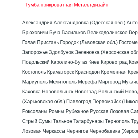
Тумба прикроватная Металл-дизайн
Александрия Александровка (Одесская обл.) Ант
Брюховичи Буча Васильков Великодолинское Ве
Голая Пристань Городок (Львовская обл.) Гост
Запорожье Здолбунов Зеленовка (Херсонская об
Подольский Каролино-Бугаз Киев Кировоград Ко
Костополь Краматорск Краснодон Кременная Крем
Мариуполь Мелитополь Мерефа Миргород Мукачево
Каховка Нововолынск Новоград-Волынский Ново
(Харьковская обл.) Павлоград Первомайск (Нико
Роксоланы Ромны Рубежное Русская Лозовая Са
Стрый Сумы Тальное Татарбунары Тернополь Тру
Лозовая Черкассы Чернигов Чернобаевка (Херсо