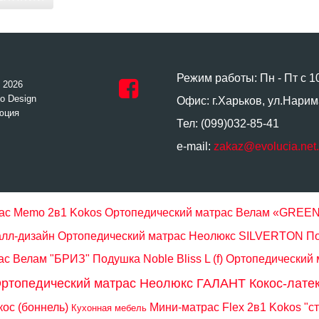
Режим работы: Пн - Пт с 1
- 2026
o Design
Офис: г.Харьков, ул.Нарим
юция
Тел: (099)032-85-41
e-mail:
zakaz@evolucia.net
ас Memo 2в1 Kokos
Ортопедический матрас Велам «GREEN
алл-дизайн
Ортопедический матрас Неолюкс SILVERTON
По
ас Велам "БРИЗ"
Подушка Noble Bliss L (f)
Ортопедический м
ртопедический матрас Неолюкс ГАЛАНТ Кокос-лате
ос (боннель)
Мини-матрас Flex 2в1 Kokos "с
Кухонная мебель