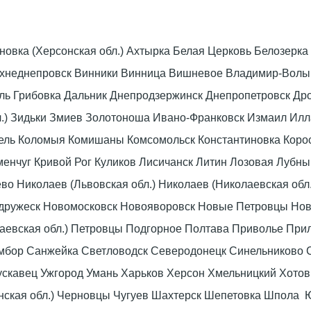
оновка (Херсонская обл.) Ахтырка Белая Церковь Белозер
рхнеднепровск Винники Винница Вишневое Владимир-Волын
омель Грибовка Дальник Днепродзержинск Днепропетровск 
л.) Зидьки Змиев Золотоноша Ивано-Франковск Измаил Ил
вель Коломыя Комишаны Комсомольск Константиновка Коро
енчуг Кривой Рог Куликов Лисичанск Литин Лозовая Лубны
 Николаев (Львовская обл.) Николаев (Николаевская обл.
дружеск Новомосковск Новояворовск Новые Петровцы Но
лаевская обл.) Петровцы Подгорное Полтава Приволье При
мбор Санжейка Светловодск Северодонецк Синельниково 
скавец Ужгород Умань Харьков Херсон Хмельницкий Хото
нская обл.) Черновцы Чугуев Шахтерск Шепетовка Шпола