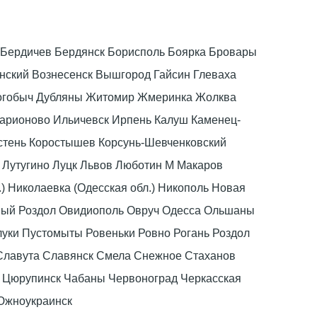
ка Бердичев Бердянск Борисполь Боярка Бровары
ский Вознесенск Вышгород Гайсин Глеваха
Дрогобыч Дубляны Житомир Жмеринка Жолква
ларионово Ильичевск Ирпень Калуш Каменец-
стень Коростышев Корсунь-Шевченковский
 Лутугино Луцк Львов Люботин М Макаров
) Николаевка (Одесская обл.) Никополь Новая
вый Роздол Овидиополь Овруч Одесса Ольшаны
луки Пустомыты Ровеньки Ровно Рогань Роздол
Славута Славянск Смела Снежное Стаханов
в Цюрупинск Чабаны Червоноград Черкасская
 Южноукраинск