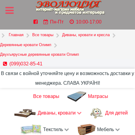
Пн-Пт
10:00-17:00
Главная
Все товары
Диваны, кровати и кресла
Деревянные кровати Олимп
Двухъярусные деревянные кровати Олимп
(099)032-85-41
В связи с войной уточняйте цену и возможность доставки у
менеджера. СЛАВА УКРАЇНІ!
Все товары
Матрасы
Диваны, кровати
Для детей
Текстиль
Мебель