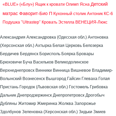
Детский
«BLUE» («Блу»)
Ящик к кровати Олимп Ясна
матрас Фаворит-Био П
Кухонный столик Антоник КС-6
Подушка "Ultrastep"
Кровать Эстелла ВЕНЕЦИЯ-Люкс
Александрия Александровка (Одесская обл.) Антоновка
(Херсонская обл.) Ахтырка Белая Церковь Белозерка
Бердичев Бердянск Борисполь Боярка Бровары
Брюховичи Буча Васильков Великодолинское
Верхнеднепровск Винники Винница Вишневое Владимир-
Волынский Вознесенск Вышгород Гайсин Глеваха Голая
Пристань Городок (Львовская обл.) Гостомель Грибовка
Дальник Днепродзержинск Днепропетровск Дрогобыч
Дубляны Житомир Жмеринка Жолква Запорожье
Здолбунов Зеленовка (Херсонская обл.) Зидьки Змиев