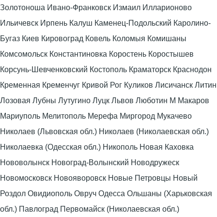
Золотоноша Ивано-Франковск Измаил Илларионово
Ильичевск Ирпень Калуш Каменец-Подольский Каролино-
Бугаз Киев Кировоград Ковель Коломыя Комишаны
Комсомольск Константиновка Коростень Коростышев
Корсунь-Шевченковский Костополь Краматорск Краснодон
Кременная Кременчуг Кривой Рог Куликов Лисичанск Литин
Лозовая Лубны Лутугино Луцк Львов Люботин М Макаров
Мариуполь Мелитополь Мерефа Миргород Мукачево
Николаев (Львовская обл.) Николаев (Николаевская обл.)
Николаевка (Одесская обл.) Никополь Новая Каховка
Нововолынск Новоград-Волынский Новодружеск
Новомосковск Новояворовск Новые Петровцы Новый
Роздол Овидиополь Овруч Одесса Ольшаны (Харьковская
обл.) Павлоград Первомайск (Николаевская обл.)