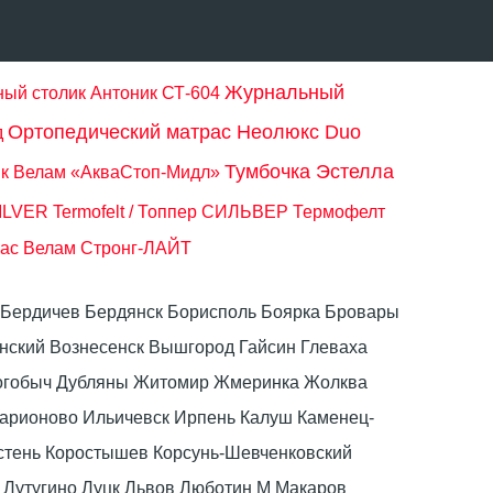
Журнальный
ый столик Антоник СТ-604
Ортопедический матрас Неолюкс Duo
д
Тумбочка Эстелла
к Велам «АкваСтоп-Мидл»
SILVER Termofelt / Топпер СИЛЬВЕР Термофелт
рас Велам Стронг-ЛАЙТ
ка Бердичев Бердянск Борисполь Боярка Бровары
ский Вознесенск Вышгород Гайсин Глеваха
Дрогобыч Дубляны Житомир Жмеринка Жолква
ларионово Ильичевск Ирпень Калуш Каменец-
стень Коростышев Корсунь-Шевченковский
 Лутугино Луцк Львов Люботин М Макаров