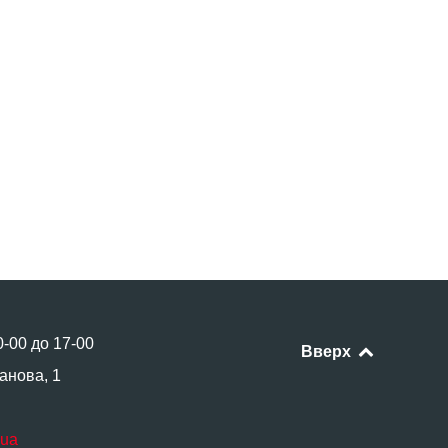
0-00 до 17-00
Вверх
анова, 1
.ua