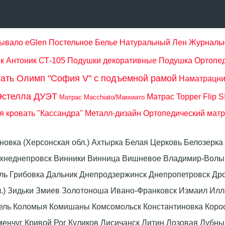
ывало eGlen
Постельное Белье Натуральный Лен
Журнальн
к Антоник СТ-105
Подушки декоративные
Подушка Ортопе
ать Олимп "София V" с подъемной рамой
Наматрацни
Эстелла ДУЭТ
Матрас Topper Flip 
Матрас Macchiato/Маккиато
я кровать "Кассандра" Металл-дизайн
Ортопедический мат
оновка (Херсонская обл.) Ахтырка Белая Церковь Белозер
рхнеднепровск Винники Винница Вишневое Владимир-Волын
омель Грибовка Дальник Днепродзержинск Днепропетровск 
л.) Зидьки Змиев Золотоноша Ивано-Франковск Измаил Ил
вель Коломыя Комишаны Комсомольск Константиновка Коро
енчуг Кривой Рог Куликов Лисичанск Литин Лозовая Лубны