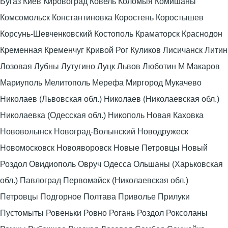
Бугаз Киев Кировоград Ковель Коломыя Комишаны
Комсомольск Константиновка Коростень Коростышев
Корсунь-Шевченковский Костополь Краматорск Краснодон
Кременная Кременчуг Кривой Рог Куликов Лисичанск Литин
Лозовая Лубны Лутугино Луцк Львов Люботин М Макаров
Мариуполь Мелитополь Мерефа Миргород Мукачево
Николаев (Львовская обл.) Николаев (Николаевская обл.)
Николаевка (Одесская обл.) Никополь Новая Каховка
Нововолынск Новоград-Волынский Новодружеск
Новомосковск Новояворовск Новые Петровцы Новый
Роздол Овидиополь Овруч Одесса Ольшаны (Харьковская
обл.) Павлоград Первомайск (Николаевская обл.)
Петровцы Подгорное Полтава Приволье Прилуки
Пустомыты Ровеньки Ровно Рогань Роздол Роксоланы