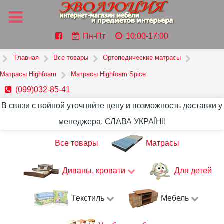
Пн-Пт
10:00-17:00
Главная
Все товары
Ортопедические матрасы
Матрасы Highfoam
Матрасы Highfoam Spice
(099)032-85-41
В связи с войной уточняйте цену и возможность доставки у
менеджера. СЛАВА УКРАЇНІ!
Все товары
Матрасы
Диваны, кровати
Для детей
Текстиль
Мебель