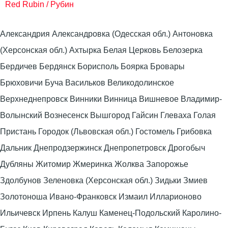
Red Rubin / Рубин
Александрия Александровка (Одесская обл.) Антоновка
(Херсонская обл.) Ахтырка Белая Церковь Белозерка
Бердичев Бердянск Борисполь Боярка Бровары
Брюховичи Буча Васильков Великодолинское
Верхнеднепровск Винники Винница Вишневое Владимир-
Волынский Вознесенск Вышгород Гайсин Глеваха Голая
Пристань Городок (Львовская обл.) Гостомель Грибовка
Дальник Днепродзержинск Днепропетровск Дрогобыч
Дубляны Житомир Жмеринка Жолква Запорожье
Здолбунов Зеленовка (Херсонская обл.) Зидьки Змиев
Золотоноша Ивано-Франковск Измаил Илларионово
Ильичевск Ирпень Калуш Каменец-Подольский Каролино-