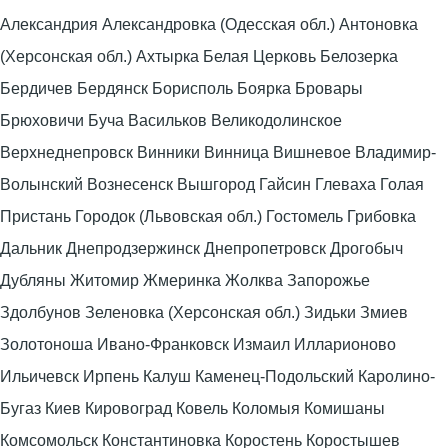
Александрия Александровка (Одесская обл.) Антоновка
(Херсонская обл.) Ахтырка Белая Церковь Белозерка
Бердичев Бердянск Борисполь Боярка Бровары
Брюховичи Буча Васильков Великодолинское
Верхнеднепровск Винники Винница Вишневое Владимир-
Волынский Вознесенск Вышгород Гайсин Глеваха Голая
Пристань Городок (Львовская обл.) Гостомель Грибовка
Дальник Днепродзержинск Днепропетровск Дрогобыч
Дубляны Житомир Жмеринка Жолква Запорожье
Здолбунов Зеленовка (Херсонская обл.) Зидьки Змиев
Золотоноша Ивано-Франковск Измаил Илларионово
Ильичевск Ирпень Калуш Каменец-Подольский Каролино-
Бугаз Киев Кировоград Ковель Коломыя Комишаны
Комсомольск Константиновка Коростень Коростышев