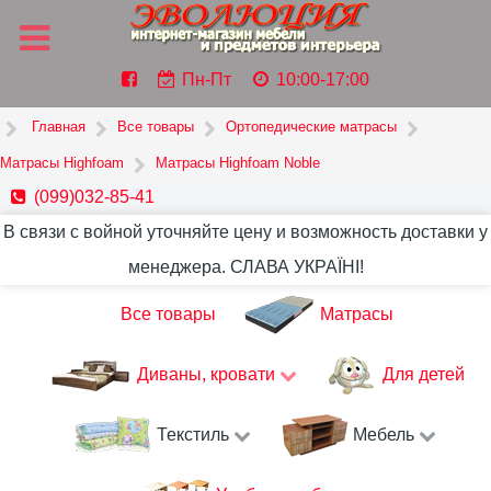
Пн-Пт
10:00-17:00
Главная
Все товары
Ортопедические матрасы
Матрасы Highfoam
Матрасы Highfoam Noble
(099)032-85-41
В связи с войной уточняйте цену и возможность доставки у
менеджера. СЛАВА УКРАЇНІ!
Все товары
Матрасы
Диваны, кровати
Для детей
Текстиль
Мебель