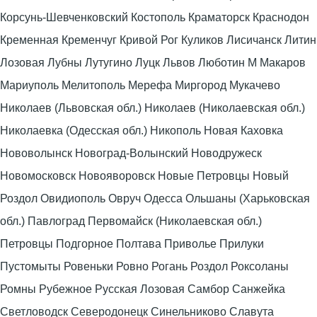
Корсунь-Шевченковский Костополь Краматорск Краснодон
Кременная Кременчуг Кривой Рог Куликов Лисичанск Литин
Лозовая Лубны Лутугино Луцк Львов Люботин М Макаров
Мариуполь Мелитополь Мерефа Миргород Мукачево
Николаев (Львовская обл.) Николаев (Николаевская обл.)
Николаевка (Одесская обл.) Никополь Новая Каховка
Нововолынск Новоград-Волынский Новодружеск
Новомосковск Новояворовск Новые Петровцы Новый
Роздол Овидиополь Овруч Одесса Ольшаны (Харьковская
обл.) Павлоград Первомайск (Николаевская обл.)
Петровцы Подгорное Полтава Приволье Прилуки
Пустомыты Ровеньки Ровно Рогань Роздол Роксоланы
Ромны Рубежное Русская Лозовая Самбор Санжейка
Светловодск Северодонецк Синельниково Славута