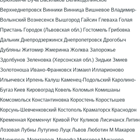
Верхнеднепровск Винники Винница Вишневое Владимир-
Волынский Вознесенск Вышгород Гайсин Глеваха Голая
Пристань Городок (Львовская обл.) Гостомель Грибовка
Дальник Днепродзержинск Днепропетровск Дрогобыч
Дубляны Житомир Жмеринка Жолква Запорожье
Здолбунов Зеленовка (Херсонская обл.) Зидьки Змиев
Золотоноша Ивано-Франковск Измаил Илларионово
Ильичевск Ирпень Калуш Каменец-Подольский Каролино-
Бугаз Киев Кировоград Ковель Коломыя Комишаны
Комсомольск Константиновка Коростень Коростышев
Корсунь-Шевченковский Костополь Краматорск Краснодон
Кременная Кременчуг Кривой Рог Куликов Лисичанск Литин
Лозовая Лубны Лутугино Луцк Львов Люботин М Макаров
Мариуполь Мелитополь Мерефа Миргород Мукачево