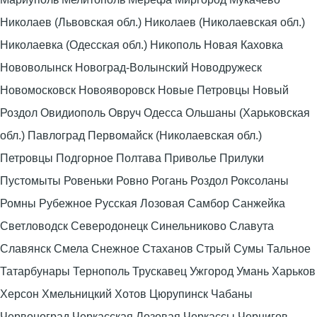
Николаев (Львовская обл.) Николаев (Николаевская обл.)
Николаевка (Одесская обл.) Никополь Новая Каховка
Нововолынск Новоград-Волынский Новодружеск
Новомосковск Новояворовск Новые Петровцы Новый
Роздол Овидиополь Овруч Одесса Ольшаны (Харьковская
обл.) Павлоград Первомайск (Николаевская обл.)
Петровцы Подгорное Полтава Приволье Прилуки
Пустомыты Ровеньки Ровно Рогань Роздол Роксоланы
Ромны Рубежное Русская Лозовая Самбор Санжейка
Светловодск Северодонецк Синельниково Славута
Славянск Смела Снежное Стаханов Стрый Сумы Тальное
Татарбунары Тернополь Трускавец Ужгород Умань Харьков
Херсон Хмельницкий Хотов Цюрупинск Чабаны
Червоноград Черкасская Лозовая Черкассы Чернигов