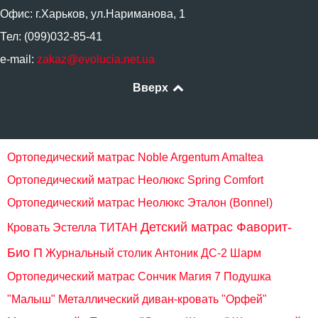
Офис: г.Харьков, ул.Нариманова, 1
Тел: (099)032-85-41
e-mail:
zakaz@evolucia.net.ua
Вверх
Ортопедический матрас Noble Argentum Amaltea
Ортопедический матрас Неолюкс Spring Comfort
Ортопедический матрас Неолюкс Эталон (Bonnel)
Детский матрас Фаворит-
Кровать Эстелла ТИТАН
Био П
Журнальный столик Антоник ДС-2 Шарм
Ортопедический матрас Сончик Магия 7
Подушка
"Малыш"
Металлический диван-кровать "Орфей"