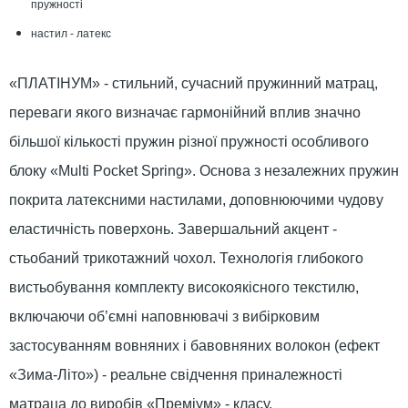
пружності
настил - латекс
«ПЛАТІНУМ» - стильний, сучасний пружинний матрац,
переваги якого визначає гармонійний вплив значно
більшої кількості пружин різної пружності особливого
блоку «Multi Pocket Spring». Основа з незалежних пружин
покрита латексними настилами, доповнюючими чудову
еластичність поверхонь. Завершальний акцент -
стьобаний трикотажний чохол. Технологія глибокого
вистьобування комплекту високоякісного текстилю,
включаючи об’ємні наповнювачі з вибірковим
застосуванням вовняних і бавовняних волокон (ефект
«Зима-Літо») - реальне свідчення приналежності
матраца до виробів «Преміум» - класу.