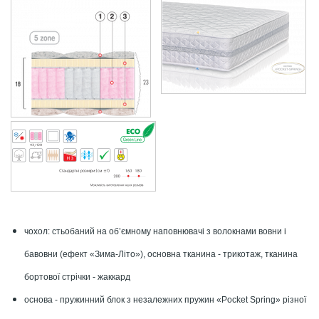
чохол: стьобаний на об’ємному наповнювачі з волокнами вовни і
бавовни (ефект «Зима-Літо»), основна тканина - трикотаж, тканина
бортової стрічки - жаккард
основа - пружинний блок з незалежних пружин «Pocket Spring» різної