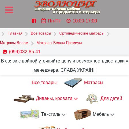
Пн-Пт
10:00-17:00
Главная
Все товары
Ортопедические матрасы
Матрасы Велам
Матрасы Велам Премиум
(099)032-85-41
В связи с войной уточняйте цену и возможность доставки у
менеджера. СЛАВА УКРАЇНІ!
Все товары
Матрасы
Диваны, кровати
Для детей
Текстиль
Мебель