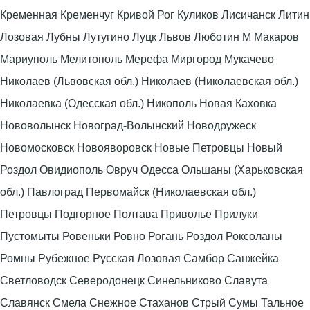
Кременная Кременчуг Кривой Рог Куликов Лисичанск Литин
Лозовая Лубны Лутугино Луцк Львов Люботин М Макаров
Мариуполь Мелитополь Мерефа Миргород Мукачево
Николаев (Львовская обл.) Николаев (Николаевская обл.)
Николаевка (Одесская обл.) Никополь Новая Каховка
Нововолынск Новоград-Волынский Новодружеск
Новомосковск Новояворовск Новые Петровцы Новый
Роздол Овидиополь Овруч Одесса Ольшаны (Харьковская
обл.) Павлоград Первомайск (Николаевская обл.)
Петровцы Подгорное Полтава Приволье Прилуки
Пустомыты Ровеньки Ровно Рогань Роздол Роксоланы
Ромны Рубежное Русская Лозовая Самбор Санжейка
Светловодск Северодонецк Синельниково Славута
Славянск Смела Снежное Стаханов Стрый Сумы Тальное