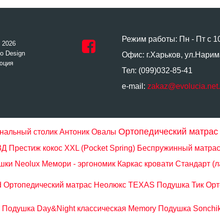
Режим работы: Пн - Пт с 1
- 2026
o Design
Офис: г.Харьков, ул.Нарим
юция
Тел: (099)032-85-41
e-mail:
zakaz@evolucia.net
Ортопедический матрас
нальный столик Антоник Овалы
 Престиж кокос XXL (Pocket Spring)
Беспружинный матра
шки Neolux Мемори - эргономик
Каркас кровати Стандарт (
d
Ортопедический матрас Неолюкс TEXAS
Подушка Тик
Орт
Подушка Day&Night классическая Memory
Подушка Sonchik