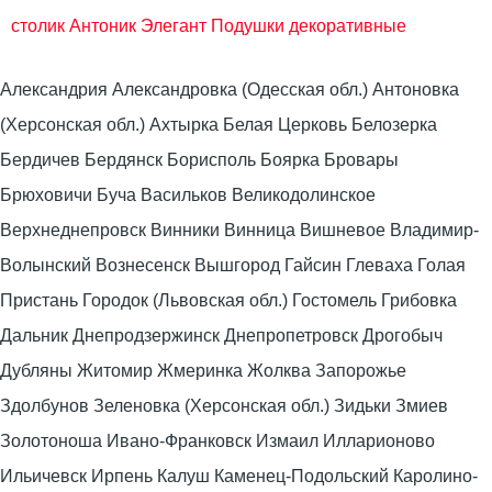
столик Антоник Элегант
Подушки декоративные
Александрия Александровка (Одесская обл.) Антоновка
(Херсонская обл.) Ахтырка Белая Церковь Белозерка
Бердичев Бердянск Борисполь Боярка Бровары
Брюховичи Буча Васильков Великодолинское
Верхнеднепровск Винники Винница Вишневое Владимир-
Волынский Вознесенск Вышгород Гайсин Глеваха Голая
Пристань Городок (Львовская обл.) Гостомель Грибовка
Дальник Днепродзержинск Днепропетровск Дрогобыч
Дубляны Житомир Жмеринка Жолква Запорожье
Здолбунов Зеленовка (Херсонская обл.) Зидьки Змиев
Золотоноша Ивано-Франковск Измаил Илларионово
Ильичевск Ирпень Калуш Каменец-Подольский Каролино-