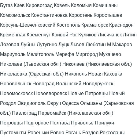
Бугаз Киев Кировоград Ковель Коломыя Комишаны
Комсомольск Константиновка Коростень Коростышев
Корсунь-Шевченковский Костополь Краматорск Краснодон
Кременная Кременчуг Кривой Рог Куликов Лисичанск Литин
Лозовая Лубны Лутугино Луцк Львов Люботин М Макаров
Мариуполь Мелитополь Мерефа Миргород Мукачево
Николаев (Львовская обл.) Николаев (Николаевская обл.)
Николаевка (Одесская обл.) Никополь Новая Каховка
Нововолынск Новоград-Волынский Новодружеск
Новомосковск Новояворовск Новые Петровцы Новый
Роздол Овидиополь Овруч Одесса Ольшаны (Харьковская
обл.) Павлоград Первомайск (Николаевская обл.)
Петровцы Подгорное Полтава Приволье Прилуки
Пустомыты Ровеньки Ровно Рогань Роздол Роксоланы