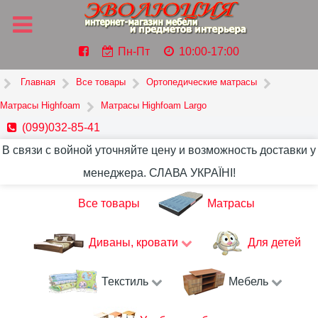
Пн-Пт
10:00-17:00
Главная
Все товары
Ортопедические матрасы
Матрасы Highfoam
Матрасы Highfoam Largo
(099)032-85-41
В связи с войной уточняйте цену и возможность доставки у
менеджера. СЛАВА УКРАЇНІ!
Все товары
Матрасы
Диваны, кровати
Для детей
Текстиль
Мебель