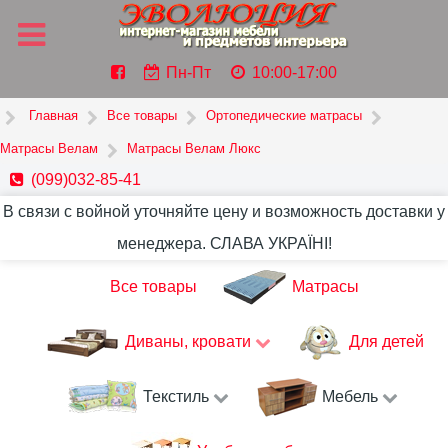
Пн-Пт
10:00-17:00
Главная
Все товары
Ортопедические матрасы
Матрасы Велам
Матрасы Велам Люкс
(099)032-85-41
В связи с войной уточняйте цену и возможность доставки у
менеджера. СЛАВА УКРАЇНІ!
Все товары
Матрасы
Диваны, кровати
Для детей
Текстиль
Мебель