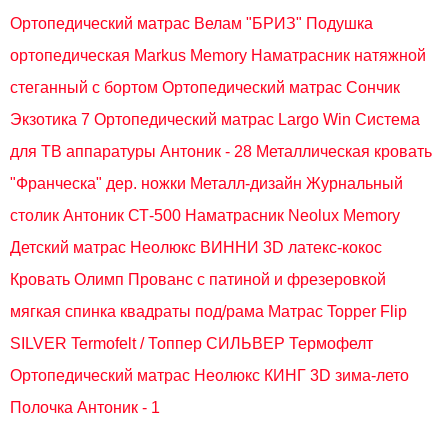
Ортопедический матрас Велам "БРИЗ"
Подушка
ортопедическая Markus Memory
Наматрасник натяжной
стеганный с бортом
Ортопедический матрас Сончик
Экзотика 7
Ортопедический матрас Largo Win
Система
для ТВ аппаратуры Антоник - 28
Металлическая кровать
"Франческа" дер. ножки Металл-дизайн
Журнальный
столик Антоник СТ-500
Наматрасник Neolux Memory
Детский матрас Неолюкс ВИННИ 3D латекс-кокос
Кровать Олимп Прованс с патиной и фрезеровкой
мягкая спинка квадраты под/рама
Матрас Topper Flip
SILVER Termofelt / Топпер СИЛЬВЕР Термофелт
Ортопедический матрас Неолюкс КИНГ 3D зима-лето
Полочка Антоник - 1