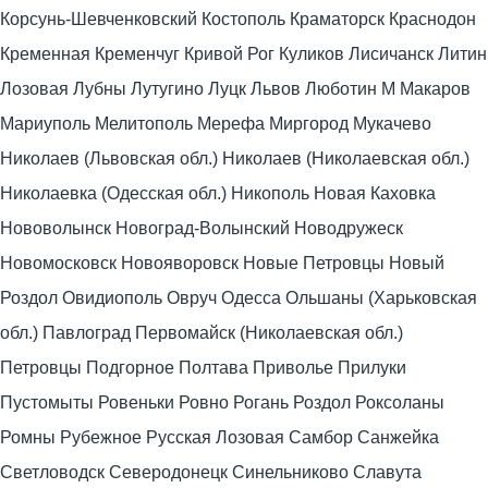
Корсунь-Шевченковский Костополь Краматорск Краснодон
Кременная Кременчуг Кривой Рог Куликов Лисичанск Литин
Лозовая Лубны Лутугино Луцк Львов Люботин М Макаров
Мариуполь Мелитополь Мерефа Миргород Мукачево
Николаев (Львовская обл.) Николаев (Николаевская обл.)
Николаевка (Одесская обл.) Никополь Новая Каховка
Нововолынск Новоград-Волынский Новодружеск
Новомосковск Новояворовск Новые Петровцы Новый
Роздол Овидиополь Овруч Одесса Ольшаны (Харьковская
обл.) Павлоград Первомайск (Николаевская обл.)
Петровцы Подгорное Полтава Приволье Прилуки
Пустомыты Ровеньки Ровно Рогань Роздол Роксоланы
Ромны Рубежное Русская Лозовая Самбор Санжейка
Светловодск Северодонецк Синельниково Славута