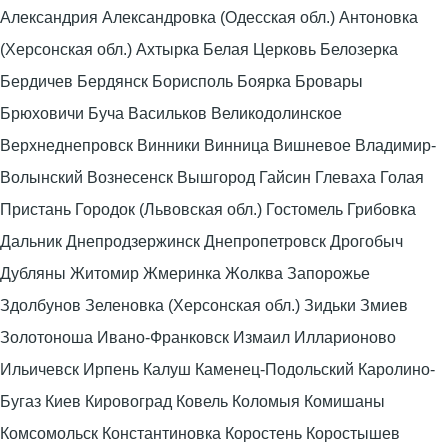
Александрия Александровка (Одесская обл.) Антоновка
(Херсонская обл.) Ахтырка Белая Церковь Белозерка
Бердичев Бердянск Борисполь Боярка Бровары
Брюховичи Буча Васильков Великодолинское
Верхнеднепровск Винники Винница Вишневое Владимир-
Волынский Вознесенск Вышгород Гайсин Глеваха Голая
Пристань Городок (Львовская обл.) Гостомель Грибовка
Дальник Днепродзержинск Днепропетровск Дрогобыч
Дубляны Житомир Жмеринка Жолква Запорожье
Здолбунов Зеленовка (Херсонская обл.) Зидьки Змиев
Золотоноша Ивано-Франковск Измаил Илларионово
Ильичевск Ирпень Калуш Каменец-Подольский Каролино-
Бугаз Киев Кировоград Ковель Коломыя Комишаны
Комсомольск Константиновка Коростень Коростышев