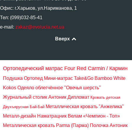
Офис: г.Харьков, ул.Нариманова, 1
Тел: (099)032-85-41
e-mail:
zakaz@evolucia.net.ua
Вверх
Ортопедический матрас Four Red Carmin / Кармин
Подушка Ортопед
Мини-матрас Take&Go Bamboo White
Kokos
Одеяло облегчённое "Овечья шерсть"
Журнальный столик Антоник Дипломат
Кровать детская
Металлическая кровать "Анжелика"
Двухъярусная Бай-Бай
Металл-дизайн
Наматрацник Велам «Чемпион - Топ»
Металлическая кровать Parma (Парма)
Полочка Антоник