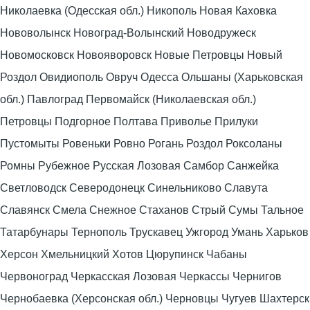
Николаевка (Одесская обл.) Никополь Новая Каховка
Нововолынск Новоград-Волынский Новодружеск
Новомосковск Новояворовск Новые Петровцы Новый
Роздол Овидиополь Овруч Одесса Ольшаны (Харьковская
обл.) Павлоград Первомайск (Николаевская обл.)
Петровцы Подгорное Полтава Приволье Прилуки
Пустомыты Ровеньки Ровно Рогань Роздол Роксоланы
Ромны Рубежное Русская Лозовая Самбор Санжейка
Светловодск Северодонецк Синельниково Славута
Славянск Смела Снежное Стаханов Стрый Сумы Тальное
Татарбунары Тернополь Трускавец Ужгород Умань Харьков
Херсон Хмельницкий Хотов Цюрупинск Чабаны
Червоноград Черкасская Лозовая Черкассы Чернигов
Чернобаевка (Херсонская обл.) Черновцы Чугуев Шахтерск