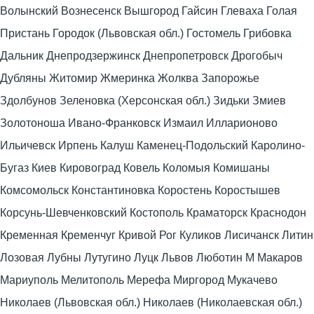
Волынский Вознесенск Вышгород Гайсин Глеваха Голая
Пристань Городок (Львовская обл.) Гостомель Грибовка
Дальник Днепродзержинск Днепропетровск Дрогобыч
Дубляны Житомир Жмеринка Жолква Запорожье
Здолбунов Зеленовка (Херсонская обл.) Зидьки Змиев
Золотоноша Ивано-Франковск Измаил Илларионово
Ильичевск Ирпень Калуш Каменец-Подольский Каролино-
Бугаз Киев Кировоград Ковель Коломыя Комишаны
Комсомольск Константиновка Коростень Коростышев
Корсунь-Шевченковский Костополь Краматорск Краснодон
Кременная Кременчуг Кривой Рог Куликов Лисичанск Литин
Лозовая Лубны Лутугино Луцк Львов Люботин М Макаров
Мариуполь Мелитополь Мерефа Миргород Мукачево
Николаев (Львовская обл.) Николаев (Николаевская обл.)