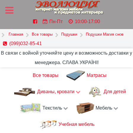
Пн-Пт
10:00-17:00
Главная
Все товары
Подушки
Подушки Магия снов
(099)032-85-41
В связи с войной уточняйте цену и возможность доставки у
менеджера. СЛАВА УКРАЇНІ!
Все товары
Матрасы
Диваны, кровати
Для детей
Текстиль
Мебель
Учебная мебель