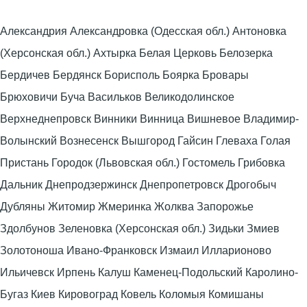
Александрия Александровка (Одесская обл.) Антоновка
(Херсонская обл.) Ахтырка Белая Церковь Белозерка
Бердичев Бердянск Борисполь Боярка Бровары
Брюховичи Буча Васильков Великодолинское
Верхнеднепровск Винники Винница Вишневое Владимир-
Волынский Вознесенск Вышгород Гайсин Глеваха Голая
Пристань Городок (Львовская обл.) Гостомель Грибовка
Дальник Днепродзержинск Днепропетровск Дрогобыч
Дубляны Житомир Жмеринка Жолква Запорожье
Здолбунов Зеленовка (Херсонская обл.) Зидьки Змиев
Золотоноша Ивано-Франковск Измаил Илларионово
Ильичевск Ирпень Калуш Каменец-Подольский Каролино-
Бугаз Киев Кировоград Ковель Коломыя Комишаны