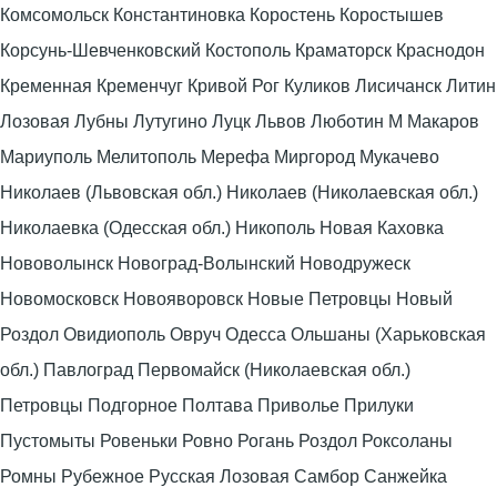
Комсомольск Константиновка Коростень Коростышев
Корсунь-Шевченковский Костополь Краматорск Краснодон
Кременная Кременчуг Кривой Рог Куликов Лисичанск Литин
Лозовая Лубны Лутугино Луцк Львов Люботин М Макаров
Мариуполь Мелитополь Мерефа Миргород Мукачево
Николаев (Львовская обл.) Николаев (Николаевская обл.)
Николаевка (Одесская обл.) Никополь Новая Каховка
Нововолынск Новоград-Волынский Новодружеск
Новомосковск Новояворовск Новые Петровцы Новый
Роздол Овидиополь Овруч Одесса Ольшаны (Харьковская
обл.) Павлоград Первомайск (Николаевская обл.)
Петровцы Подгорное Полтава Приволье Прилуки
Пустомыты Ровеньки Ровно Рогань Роздол Роксоланы
Ромны Рубежное Русская Лозовая Самбор Санжейка