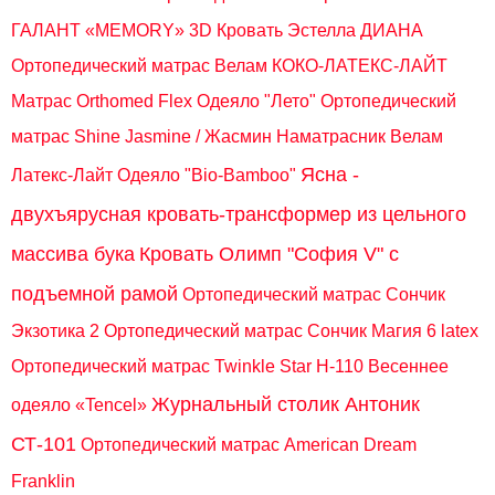
ГАЛАНТ «MEMORY» 3D
Кровать Эстелла ДИАНА
Ортопедический матрас Велам КОКО-ЛАТЕКС-ЛАЙТ
Матрас Orthomed Flex
Одеяло "Лето"
Ортопедический
матрас Shine Jasmine / Жасмин
Наматрасник Велам
Ясна -
Латекс-Лайт
Одеяло "Bio-Bamboo"
двухъярусная кровать-трансформер из цельного
массива бука
Кровать Олимп "София V" с
подъемной рамой
Ортопедический матрас Сончик
Экзотика 2
Ортопедический матрас Сончик Магия 6 latex
Ортопедический матрас Twinkle Star H-110
Весеннее
Журнальный столик Антоник
одеяло «Tencel»
СТ-101
Ортопедический матрас American Dream
Franklin