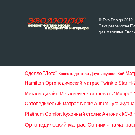
© Evo Design 2012 
Сайт разработан Ev
для магазина Эвол
Одеяло "Лето"
Мат
Кровать детская Двухъярусная Кай
Hamilton
Ортопедический матрас Twinkle Star H-
Металл-дизайн
Металлическая кровать "Монро" 
Ортопедический матрас Noble Aurum Lyra
Журнал
Platinum Comfort
Кухонный столик Антоник КС-3
Ортопедический матрас Сончик - наматрас