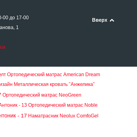
0-00 до 17-00
Вверх
анова, 1
.ua
елт
Ортопедический матрас American Dream
изайн
Металлическая кровать "Анжелика"
7
Ортопедический матрас NeoGreen
нтоник - 13
Ортопедический матрас Noble
тоник - 17
Наматрасник Neolux ComfoGel