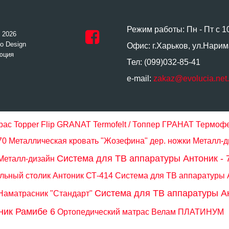
Режим работы: Пн - Пт с 1
- 2026
o Design
Офис: г.Харьков, ул.Нарим
юция
Тел: (099)032-85-41
e-mail:
zakaz@evolucia.net
рас Topper Flip GRANAT Termofelt / Топпер ГРАНАТ Термоф
70
Металлическая кровать "Жозефина" дер. ножки Металл-д
Система для ТВ аппаратуры Антоник - 
Металл-дизайн
ьный столик Антоник СТ-414
Система для ТВ аппаратуры А
Система для ТВ аппаратуры Ан
Наматрасник "Стандарт"
ник Рамибе 6
Ортопедический матрас Велам ПЛАТИНУМ