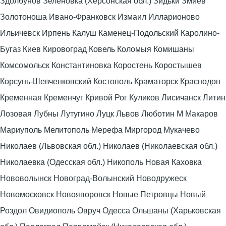
Здолбунов Зеленовка (Херсонская обл.) Зидьки Змиев
Золотоноша Ивано-Франковск Измаил Илларионово
Ильичевск Ирпень Калуш Каменец-Подольский Каролино-
Бугаз Киев Кировоград Ковель Коломыя Комишаны
Комсомольск Константиновка Коростень Коростышев
Корсунь-Шевченковский Костополь Краматорск Краснодон
Кременная Кременчуг Кривой Рог Куликов Лисичанск Литин
Лозовая Лубны Лутугино Луцк Львов Люботин М Макаров
Мариуполь Мелитополь Мерефа Миргород Мукачево
Николаев (Львовская обл.) Николаев (Николаевская обл.)
Николаевка (Одесская обл.) Никополь Новая Каховка
Нововолынск Новоград-Волынский Новодружеск
Новомосковск Новояворовск Новые Петровцы Новый
Роздол Овидиополь Овруч Одесса Ольшаны (Харьковская