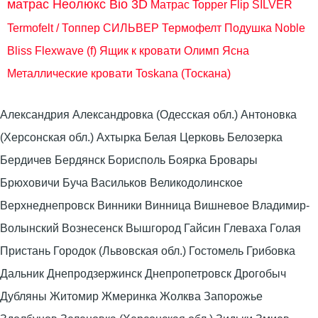
матрас Неолюкс Bio 3D
Матрас Topper Flip SILVER
Termofelt / Топпер СИЛЬВЕР Термофелт
Подушка Noble
Bliss Flexwave (f)
Ящик к кровати Олимп Ясна
Металлические кровати Toskana (Тоскана)
Александрия Александровка (Одесская обл.) Антоновка
(Херсонская обл.) Ахтырка Белая Церковь Белозерка
Бердичев Бердянск Борисполь Боярка Бровары
Брюховичи Буча Васильков Великодолинское
Верхнеднепровск Винники Винница Вишневое Владимир-
Волынский Вознесенск Вышгород Гайсин Глеваха Голая
Пристань Городок (Львовская обл.) Гостомель Грибовка
Дальник Днепродзержинск Днепропетровск Дрогобыч
Дубляны Житомир Жмеринка Жолква Запорожье