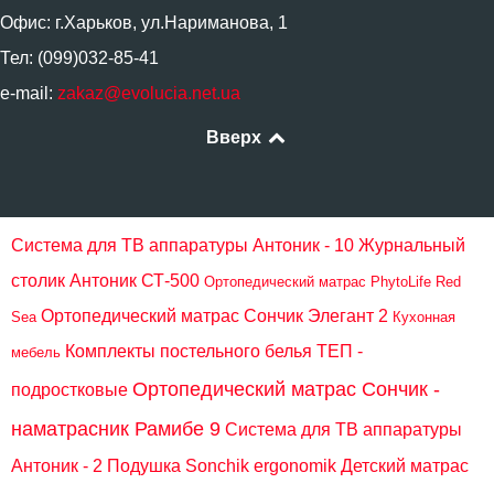
Офис: г.Харьков, ул.Нариманова, 1
Тел: (099)032-85-41
e-mail:
zakaz@evolucia.net.ua
Вверх
Система для ТВ аппаратуры Антоник - 10
Журнальный
столик Антоник СТ-500
Ортопедический матрас PhytoLife Red
Ортопедический матрас Сончик Элегант 2
Sea
Кухонная
Комплекты постельного белья ТЕП -
мебель
Ортопедический матрас Сончик -
подростковые
наматрасник Рамибе 9
Система для ТВ аппаратуры
Антоник - 2
Подушка Sonchik ergonomik
Детский матрас