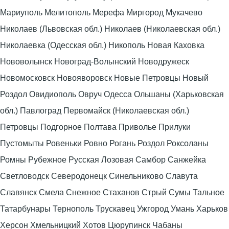
Мариуполь Мелитополь Мерефа Миргород Мукачево
Николаев (Львовская обл.) Николаев (Николаевская обл.)
Николаевка (Одесская обл.) Никополь Новая Каховка
Нововолынск Новоград-Волынский Новодружеск
Новомосковск Новояворовск Новые Петровцы Новый
Роздол Овидиополь Овруч Одесса Ольшаны (Харьковская
обл.) Павлоград Первомайск (Николаевская обл.)
Петровцы Подгорное Полтава Приволье Прилуки
Пустомыты Ровеньки Ровно Рогань Роздол Роксоланы
Ромны Рубежное Русская Лозовая Самбор Санжейка
Светловодск Северодонецк Синельниково Славута
Славянск Смела Снежное Стаханов Стрый Сумы Тальное
Татарбунары Тернополь Трускавец Ужгород Умань Харьков
Херсон Хмельницкий Хотов Цюрупинск Чабаны