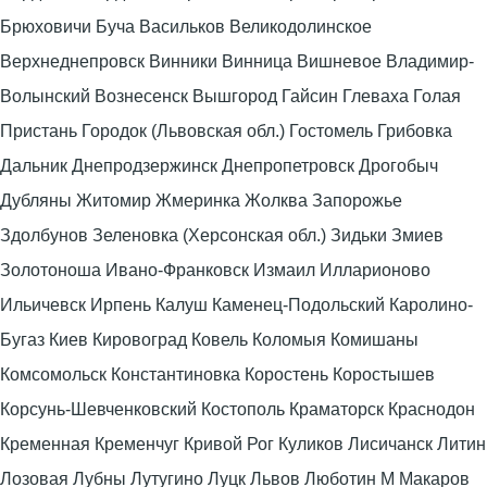
Брюховичи Буча Васильков Великодолинское
Верхнеднепровск Винники Винница Вишневое Владимир-
Волынский Вознесенск Вышгород Гайсин Глеваха Голая
Пристань Городок (Львовская обл.) Гостомель Грибовка
Дальник Днепродзержинск Днепропетровск Дрогобыч
Дубляны Житомир Жмеринка Жолква Запорожье
Здолбунов Зеленовка (Херсонская обл.) Зидьки Змиев
Золотоноша Ивано-Франковск Измаил Илларионово
Ильичевск Ирпень Калуш Каменец-Подольский Каролино-
Бугаз Киев Кировоград Ковель Коломыя Комишаны
Комсомольск Константиновка Коростень Коростышев
Корсунь-Шевченковский Костополь Краматорск Краснодон
Кременная Кременчуг Кривой Рог Куликов Лисичанск Литин
Лозовая Лубны Лутугино Луцк Львов Люботин М Макаров