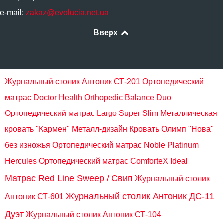
e-mail:
zakaz@evolucia.net.ua
Вверх
Журнальный столик Антоник СТ-201
Ортопедический
матрас Doctor Health Orthopedic Balance Duo
Ортопедический матрас Largo Super Slim
Металлическая
кровать "Кармен" Металл-дизайн
Кровать Олимп "Нова"
без изножья
Ортопедический матрас Noble Platinum
Hercules
Ортопедический матрас ComforteX Ideal
Матрас Red Line Sweep / Свип
Журнальный столик
Журнальный столик Антоник ДС-11
Антоник СТ-601
Дуэт
Журнальный столик Антоник СТ-104