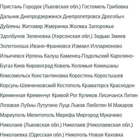
Пристань Городок (Львовская обл.) Гостомель Грибовка
Дальник Днепродзержинск Днепропетровск Дрогобыч
Дубляны Житомир Жмеринка Жолква Запорожье
Здолбунов Зеленовка (Херсонская обл.) Зидьки Змиев
Золотоноша Ивано-Франковск Измаил Илларионово
Ильичевск Ирпень Калуш Каменец-Подольский Каролино-
Бугаз Киев Кировоград Ковель Коломыя Комишаны
Комсомольск Константиновка Коростень Коростышев
Корсунь-Шевченковский Костополь Краматорск Краснодон
Кременная Кременчуг Кривой Рог Куликов Лисичанск Литин
Лозовая Лубны Лутугино Луцк Львов Люботин М Макаров
Мариуполь Мелитополь Мерефа Миргород Мукачево
Николаев (Львовская обл.) Николаев (Николаевская обл.)
Николаевка (Одесская обл.) Никополь Новая Каховка