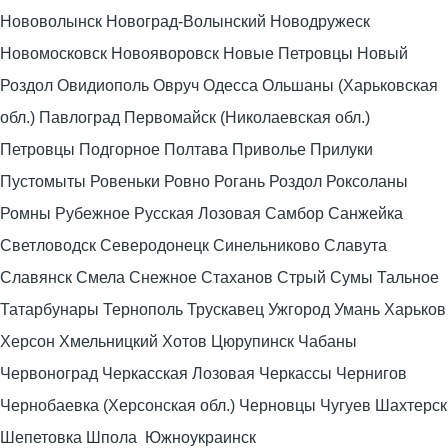
Нововолынск Новоград-Волынский Новодружеск
Новомосковск Новояворовск Новые Петровцы Новый
Роздол Овидиополь Овруч Одесса Ольшаны (Харьковская
обл.) Павлоград Первомайск (Николаевская обл.)
Петровцы Подгорное Полтава Приволье Прилуки
Пустомыты Ровеньки Ровно Рогань Роздол Роксоланы
Ромны Рубежное Русская Лозовая Самбор Санжейка
Светловодск Северодонецк Синельниково Славута
Славянск Смела Снежное Стаханов Стрый Сумы Тальное
Татарбунары Тернополь Трускавец Ужгород Умань Харьков
Херсон Хмельницкий Хотов Цюрупинск Чабаны
Червоноград Черкасская Лозовая Черкассы Чернигов
Чернобаевка (Херсонская обл.) Черновцы Чугуев Шахтерск
Шепетовка Шпола Южноукраинск