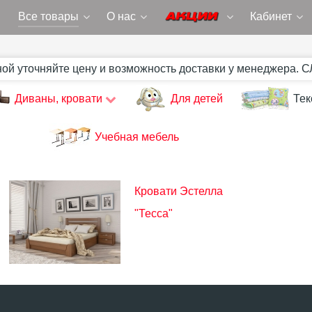
Все товары
О нас
Кабинет
ной уточняйте цену и возможность доставки у менеджера. 
Диваны, кровати
Для детей
Тек
Учебная мебель
Кровати Эстелла
"Тесса"