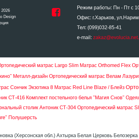
Режим работы: Пн - Пт с 1
- 2026
o Design
Офис: г.Харьков, ул.Нарим
юция
Тел: (099)032-85-41
e-mail:
zakaz@evolucia.net
Ортопедический матрас Largo Slim
Матрас Orthomed Flex
Ор
кино" Металл-дизайн
Ортопедический матрас Велам Лазури
Орто
рас Сончик Экзотика 8
Матрас Red Line Blaze / Блейз
ник СТ-416
Комплект постельного белья "Магия Снов"
Одеял
нальный столик Антоник СТ-304
Ортопедический матрас Sle
ure" Полушерсть
оновка (Херсонская обл.) Ахтырка Белая Церковь Белозер