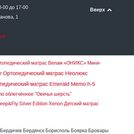
0-00 до 17-00
Вверх
анова, 1
.ua
топедический матрас Велам «ОНИКС»
Мини-
Ортопедический матрас Неолюкс
т
педический матрас Emerald Memo h-5
о облегчённое "Овечья шерсть"
ep&Fly Silver Edition Xenon
Детский матрас
ка Бердичев Бердянск Борисполь Боярка Бровары