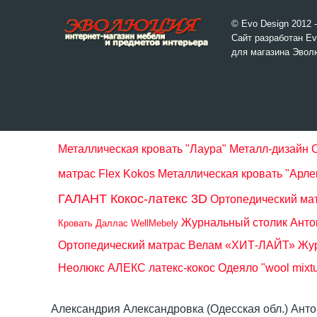
© Evo Design 2012 
Сайт разработан Ev
для магазина Эвол
Металлическая кровать "Лаура" Металл-дизайн
матрас Flex Kokos
Металлическая кровать "Арле
ГАЛАНТ Кокос-латекс 3D
Ортопедический мат
Журнальный столик Анто
Кровать Даллас WellMebely
Ортопедический матрас Велам «ХИТ-ЛАЙТ»
Жур
Неолюкс АЛЕКС латекс-кокос
Одеяло "wool mixt
Александрия Александровка (Одесская обл.) Ант