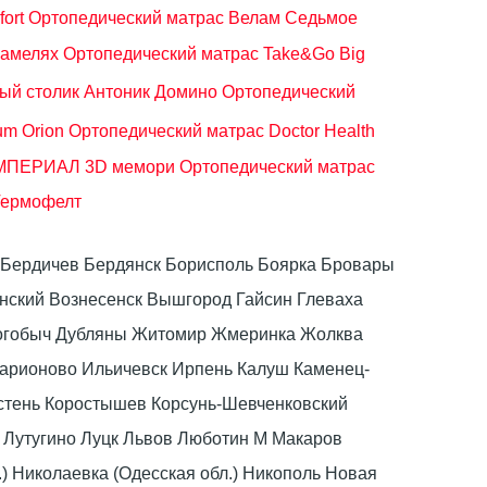
ort
Ортопедический матрас Велам Седьмое
ламелях
Ортопедический матрас Take&Go Big
ый столик Антоник Домино
Ортопедический
um Orion
Ортопедический матрас Doctor Health
ИМПЕРИАЛ 3D мемори
Ортопедический матрас
 Термофелт
ка Бердичев Бердянск Борисполь Боярка Бровары
ский Вознесенск Вышгород Гайсин Глеваха
Дрогобыч Дубляны Житомир Жмеринка Жолква
ларионово Ильичевск Ирпень Калуш Каменец-
стень Коростышев Корсунь-Шевченковский
 Лутугино Луцк Львов Люботин М Макаров
) Николаевка (Одесская обл.) Никополь Новая