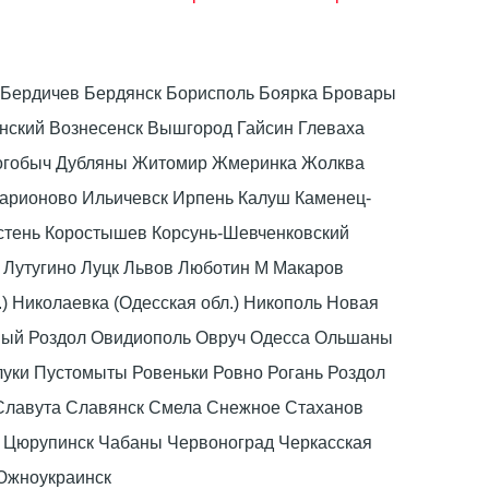
ка Бердичев Бердянск Борисполь Боярка Бровары
ский Вознесенск Вышгород Гайсин Глеваха
Дрогобыч Дубляны Житомир Жмеринка Жолква
ларионово Ильичевск Ирпень Калуш Каменец-
стень Коростышев Корсунь-Шевченковский
 Лутугино Луцк Львов Люботин М Макаров
) Николаевка (Одесская обл.) Никополь Новая
вый Роздол Овидиополь Овруч Одесса Ольшаны
луки Пустомыты Ровеньки Ровно Рогань Роздол
Славута Славянск Смела Снежное Стаханов
в Цюрупинск Чабаны Червоноград Черкасская
 Южноукраинск