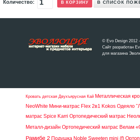
Количество:
© Evo Design 2012 
Сайт разработан Ev
для магазина Эвол
Металлическая кро
Кровать детская Двухъярусная Кай
NeoWhite
Мини-матрас Flex 2в1 Kokos
Одеяло "
матрас Spice Karri
Ортопедический матрас Неол
Металл-дизайн
Ортопедический матрас Велам «
Рамибе 2
Подушка Noble Sweeten mini (f)
Ортоп