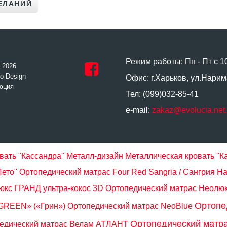
Режим работы: Пн - Пт с 1
- 2026
o Design
Офис: г.Харьков, ул.Нарим
юция
Тел: (099)032-85-41
e-mail:
zakaz@evolucia.net
вать "Кассандра" Металл-дизайн
Металлическая кровать "К
Лето"
Ортопедический матрас Four Red Sangria / Сангрия
На
юкс ГРАНД ультра-кокос 3D
Ортопедический матрас Неолю
Ортопе
GREEN» («Грин»)
Ортопедический матрас NeoBlue
Ортопедический матр
едический матрас Велам АТЛАНТ