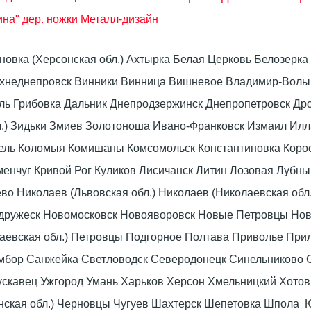
на" дер. ножки Металл-дизайн
оновка (Херсонская обл.) Ахтырка Белая Церковь Белозер
рхнеднепровск Винники Винница Вишневое Владимир-Волын
омель Грибовка Дальник Днепродзержинск Днепропетровск 
л.) Зидьки Змиев Золотоноша Ивано-Франковск Измаил Ил
вель Коломыя Комишаны Комсомольск Константиновка Коро
енчуг Кривой Рог Куликов Лисичанск Литин Лозовая Лубны
 Николаев (Львовская обл.) Николаев (Николаевская обл.
дружеск Новомосковск Новояворовск Новые Петровцы Но
лаевская обл.) Петровцы Подгорное Полтава Приволье При
мбор Санжейка Светловодск Северодонецк Синельниково 
скавец Ужгород Умань Харьков Херсон Хмельницкий Хото
нская обл.) Черновцы Чугуев Шахтерск Шепетовка Шпола