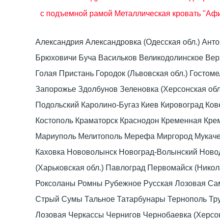
с подъемной рамой
Металлическая кровать "Афи
Александрия Александровка (Одесская обл.) Ант
Брюховичи Буча Васильков Великодолинское Ве
Голая Пристань Городок (Львовская обл.) Гост
Запорожье Здолбунов Зеленовка (Херсонская об
Подольский Каролино-Бугаз Киев Кировоград Ко
Костополь Краматорск Краснодон Кременная Крем
Мариуполь Мелитополь Мерефа Миргород Мукачево
Каховка Нововолынск Новоград-Волынский Ново
(Харьковская обл.) Павлоград Первомайск (Нико
Роксоланы Ромны Рубежное Русская Лозовая Са
Стрый Сумы Тальное Татарбунары Тернополь Тру
Лозовая Черкассы Чернигов Чернобаевка (Херсо