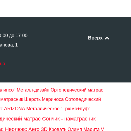
0-00 до 17-00
Вверх
анова, 1
.ua
алипсо" Металл-дизайн
Ортопедический матрас
матрасник Шерсть Мериноса
Ортопедический
кс ARIZONA
Металлическое "Трюмо+пуф"
дический матрас Сончик - наматрасник
ас Неолюкс Aero 3D
Кровать Олимп Марита V