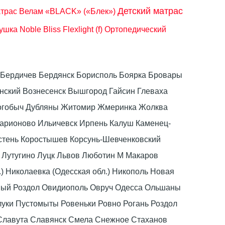
Детский матрас
трас Велам «BLACK» («Блек»)
шка Noble Bliss Flexlight (f)
Ортопедический
ка Бердичев Бердянск Борисполь Боярка Бровары
ский Вознесенск Вышгород Гайсин Глеваха
Дрогобыч Дубляны Житомир Жмеринка Жолква
ларионово Ильичевск Ирпень Калуш Каменец-
стень Коростышев Корсунь-Шевченковский
 Лутугино Луцк Львов Люботин М Макаров
) Николаевка (Одесская обл.) Никополь Новая
вый Роздол Овидиополь Овруч Одесса Ольшаны
луки Пустомыты Ровеньки Ровно Рогань Роздол
Славута Славянск Смела Снежное Стаханов