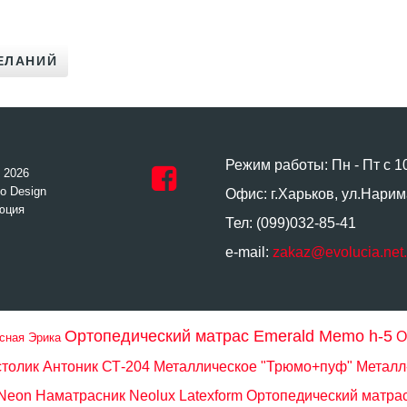
Режим работы: Пн - Пт с 1
- 2026
o Design
Офис: г.Харьков, ул.Нарим
юция
Тел: (099)032-85-41
e-mail:
zakaz@evolucia.net
Ортопедический матрас Emerald Memo h-5
О
сная Эрика
толик Антоник СТ-204
Металлическое "Трюмо+пуф" Металл
 Neon
Наматрасник Neolux Latexform
Ортопедический матра