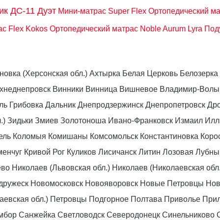
ик ДС-11 Дуэт
Мини-матрас Super Flex
Ортопедический ма
с Flex Kokos
Ортопедический матрас Noble Aurum Lyra
Поду
оновка (Херсонская обл.) Ахтырка Белая Церковь Белозер
рхнеднепровск Винники Винница Вишневое Владимир-Волын
омель Грибовка Дальник Днепродзержинск Днепропетровск 
л.) Зидьки Змиев Золотоноша Ивано-Франковск Измаил Ил
вель Коломыя Комишаны Комсомольск Константиновка Коро
енчуг Кривой Рог Куликов Лисичанск Литин Лозовая Лубны
 Николаев (Львовская обл.) Николаев (Николаевская обл.
дружеск Новомосковск Новояворовск Новые Петровцы Но
лаевская обл.) Петровцы Подгорное Полтава Приволье При
мбор Санжейка Светловодск Северодонецк Синельниково 