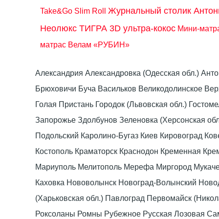
Журнальный столик Антон
Take&Go Slim Roll
Неолюкс ТИГРА 3D ультра-кокос
Мини-матра
матрас Велам «РУБИН»
Александрия Александровка (Одесская обл.) Ант
Брюховичи Буча Васильков Великодолинское Ве
Голая Пристань Городок (Львовская обл.) Гост
Запорожье Здолбунов Зеленовка (Херсонская об
Подольский Каролино-Бугаз Киев Кировоград Ко
Костополь Краматорск Краснодон Кременная Крем
Мариуполь Мелитополь Мерефа Миргород Мукачево
Каховка Нововолынск Новоград-Волынский Ново
(Харьковская обл.) Павлоград Первомайск (Нико
Роксоланы Ромны Рубежное Русская Лозовая Са