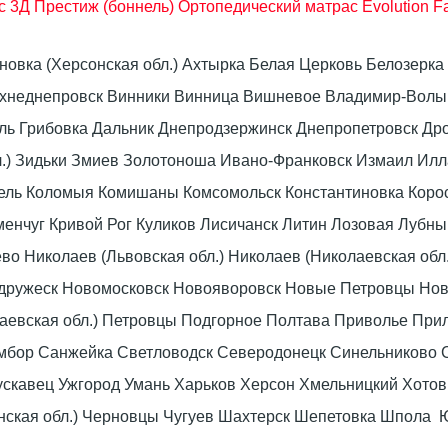
 3Д Преcтиж (боннель)
Ортопедический матрас Evolution F
оновка (Херсонская обл.) Ахтырка Белая Церковь Белозер
рхнеднепровск Винники Винница Вишневое Владимир-Волын
омель Грибовка Дальник Днепродзержинск Днепропетровск 
л.) Зидьки Змиев Золотоноша Ивано-Франковск Измаил Ил
вель Коломыя Комишаны Комсомольск Константиновка Коро
енчуг Кривой Рог Куликов Лисичанск Литин Лозовая Лубны
 Николаев (Львовская обл.) Николаев (Николаевская обл.
дружеск Новомосковск Новояворовск Новые Петровцы Но
лаевская обл.) Петровцы Подгорное Полтава Приволье При
мбор Санжейка Светловодск Северодонецк Синельниково 
скавец Ужгород Умань Харьков Херсон Хмельницкий Хото
нская обл.) Черновцы Чугуев Шахтерск Шепетовка Шпола