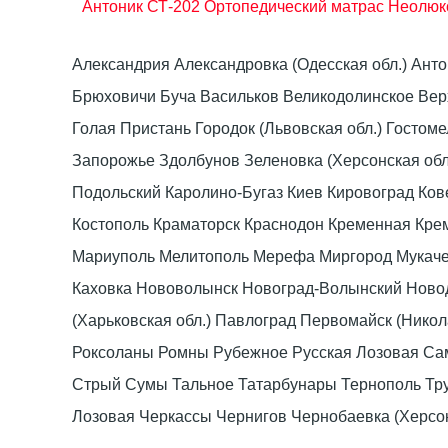
Антоник СТ-202
Ортопедический матрас Неолюкс
Александрия Александровка (Одесская обл.) Ант
Брюховичи Буча Васильков Великодолинское Ве
Голая Пристань Городок (Львовская обл.) Гост
Запорожье Здолбунов Зеленовка (Херсонская об
Подольский Каролино-Бугаз Киев Кировоград Ко
Костополь Краматорск Краснодон Кременная Крем
Мариуполь Мелитополь Мерефа Миргород Мукачево
Каховка Нововолынск Новоград-Волынский Ново
(Харьковская обл.) Павлоград Первомайск (Нико
Роксоланы Ромны Рубежное Русская Лозовая Са
Стрый Сумы Тальное Татарбунары Тернополь Тру
Лозовая Черкассы Чернигов Чернобаевка (Херсо