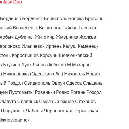
antasy Duo
ка Бердичев Бердянск Борисполь Боярка Бровары
ский Вознесенск Вышгород Гайсин Глеваха
Дрогобыч Дубляны Житомир Жмеринка Жолква
ларионово Ильичевск Ирпень Калуш Каменец-
стень Коростышев Корсунь-Шевченковский
 Лутугино Луцк Львов Люботин М Макаров
) Николаевка (Одесская обл.) Никополь Новая
вый Роздол Овидиополь Овруч Одесса Ольшаны
луки Пустомыты Ровеньки Ровно Рогань Роздол
Славута Славянск Смела Снежное Стаханов
в Цюрупинск Чабаны Червоноград Черкасская
 Южноукраинск