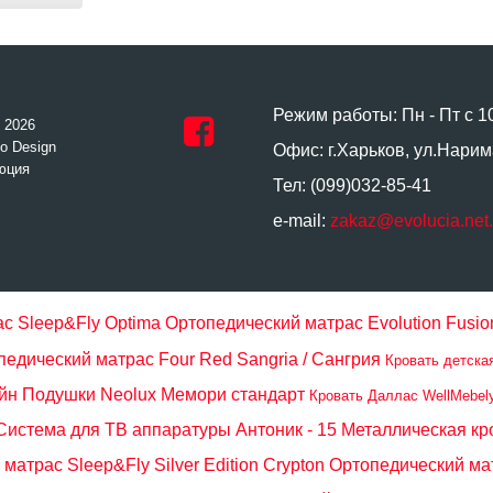
Режим работы: Пн - Пт с 1
- 2026
o Design
Офис: г.Харьков, ул.Нарим
юция
Тел: (099)032-85-41
e-mail:
zakaz@evolucia.net
с Sleep&Fly Optima
Ортопедический матрас Evolution Fusio
педический матрас Four Red Sangria / Сангрия
Кровать детска
йн
Подушки Neolux Мемори стандарт
Кровать Даллас WellMebel
Система для ТВ аппаратуры Антоник - 15
Металлическая кр
матрас Sleep&Fly Silver Edition Crypton
Ортопедический м