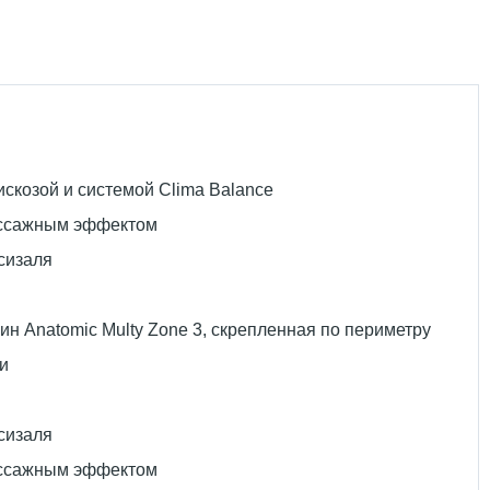
вискозой и системой Clima Balance
ассажным эффектом
сизаля
н Anatomic Multy Zone 3, скрепленная по периметру
и
сизаля
ассажным эффектом