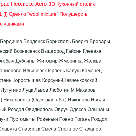
трас Неолюкс Aero 3D
Кухонный столик
 (f)
Одеяло "wool mixture" Полушерсть
 с ящиками
ка Бердичев Бердянск Борисполь Боярка Бровары
ский Вознесенск Вышгород Гайсин Глеваха
Дрогобыч Дубляны Житомир Жмеринка Жолква
ларионово Ильичевск Ирпень Калуш Каменец-
стень Коростышев Корсунь-Шевченковский
 Лутугино Луцк Львов Люботин М Макаров
) Николаевка (Одесская обл.) Никополь Новая
вый Роздол Овидиополь Овруч Одесса Ольшаны
луки Пустомыты Ровеньки Ровно Рогань Роздол
Славута Славянск Смела Снежное Стаханов