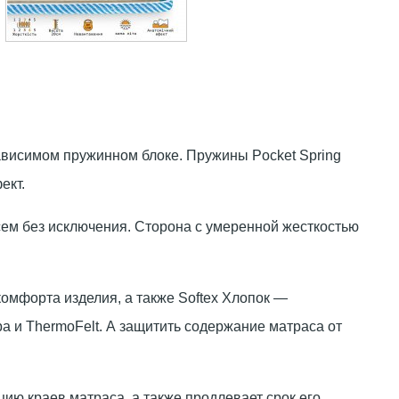
ависимом пружинном блоке. Пружины Pocket Spring
ект.
сем без исключения. Сторона с умеренной жесткостью
омфорта изделия, а также Softex Хлопок —
а и ThermoFelt. А защитить содержание матраса от
ю краев матраса, а также продлевает срок его