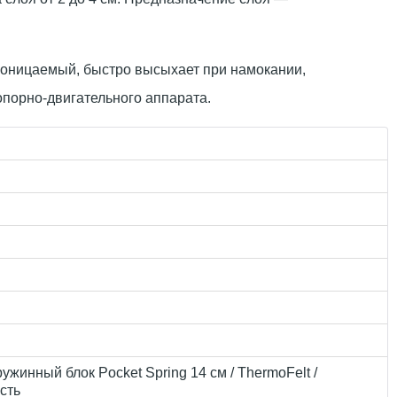
роницаемый, быстро высыхает при намокании,
опорно-двигательного аппарата.
ужинный блок Pocket Spring 14 см / ThermoFelt /
рсть