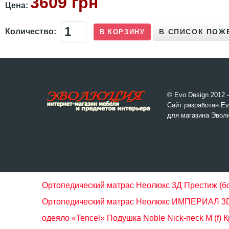
3609 грн
Цена:
Количество:
© Evo Design 2012 
Сайт разработан Ev
для магазина Эвол
Ортопедический матрас Неолюкс 3Д Преcтиж (б
Ортопедический матрас Неолюкс ИМПЕРИАЛ 3D
одеяло «Tencel»
Подушка Noble Nick-neck M (f)
К