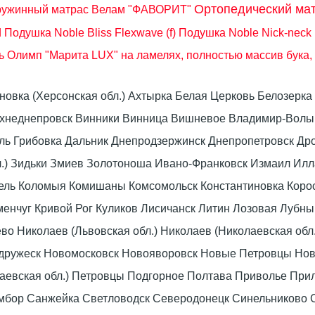
Ортопедический ма
ружинный матрас Велам "ФАВОРИТ"
d
Подушка Noble Bliss Flexwave (f)
Подушка Noble Nick-neck L
ь Олимп "Марита LUX" на ламелях, полностью массив бука,
оновка (Херсонская обл.) Ахтырка Белая Церковь Белозер
рхнеднепровск Винники Винница Вишневое Владимир-Волын
омель Грибовка Дальник Днепродзержинск Днепропетровск 
л.) Зидьки Змиев Золотоноша Ивано-Франковск Измаил Ил
вель Коломыя Комишаны Комсомольск Константиновка Коро
енчуг Кривой Рог Куликов Лисичанск Литин Лозовая Лубны
 Николаев (Львовская обл.) Николаев (Николаевская обл.
дружеск Новомосковск Новояворовск Новые Петровцы Но
лаевская обл.) Петровцы Подгорное Полтава Приволье При
мбор Санжейка Светловодск Северодонецк Синельниково 