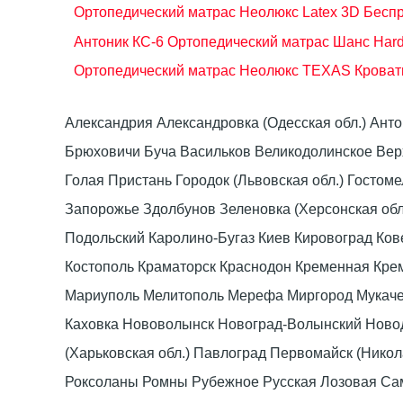
Ортопедический матрас Неолюкс Latex 3D
Бесп
Антоник КС-6
Ортопедический матрас Шанс Har
Ортопедический матрас Неолюкс TEXAS
Кроват
Александрия Александровка (Одесская обл.) Ант
Брюховичи Буча Васильков Великодолинское Ве
Голая Пристань Городок (Львовская обл.) Гост
Запорожье Здолбунов Зеленовка (Херсонская об
Подольский Каролино-Бугаз Киев Кировоград Ко
Костополь Краматорск Краснодон Кременная Крем
Мариуполь Мелитополь Мерефа Миргород Мукачево
Каховка Нововолынск Новоград-Волынский Ново
(Харьковская обл.) Павлоград Первомайск (Нико
Роксоланы Ромны Рубежное Русская Лозовая Са