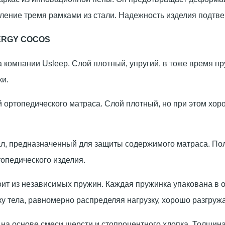
ление тремя рамками из стали. Надежность изделия подтве
ERGY COCOS
 компании Usleep. Слой плотный, упругий, в тоже время п
ки.
 ортопедического матраса. Слой плотный, но при этом хо
, предназначенный для защиты содержимого матраса. Поло
опедического изделия.
т из независимых пружин. Каждая пружинка упакована в о
у тела, равномерно распределяя нагрузку, хорошо разгруж
а основе смеси шерсти и стопроцентного хлопка. Толщина 