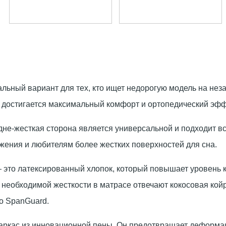
льный вариант для тех, кто ищет недорогую модель на нез
у достигается максимальный комфорт и ортопедический эфф
не-жесткая сторона является универсальной и подходит в
жения и любителям более жестких поверхностей для сна.
— это латексированный хлопок, который повышает уровень к
необходимой жесткости в матрасе отвечают кокосовая койр
о SpanGuard.
ркас из инновационной пены. Он предотвращает деформаци