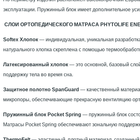
эксплуатации. Пружинный блок имеет дополнительное уси
СЛОИ ОРТОПЕДИЧЕСКОГО МАТРАСА PHYTOLIFE EN
Softex Хлопок
— индивидуальная, уникальная разработка
натурального хлопка скреплена с помощью термообработ
Латексированный хлопок
— это основной, базовый слой
поддержку тела во время сна.
Защитное полотно SpanGuard
— качественный материал
микропоры, обеспечивающие прекрасную вентиляцию орт
Пружинный блок Pocket Spring
— пружинный блок состои
Матрасы Pocket Spring обеспечивают зональную поддержк
ThermoFelt
— эластичный, плотный материал, созданный н