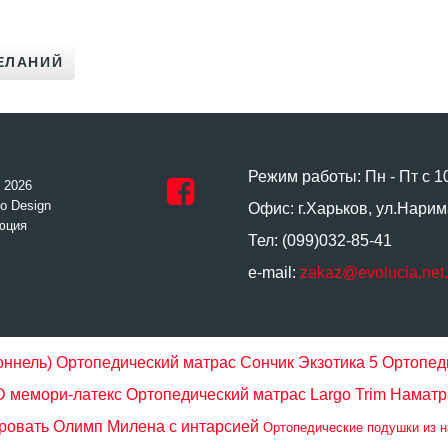
Режим работы: Пн - Пт с 1
- 2026
o Design
Офис: г.Харьков, ул.Нарим
юция
Тел: (099)032-85-41
e-mail:
zakaz@evolucia.net
оннель)
Ортопедический матрас Сончик Экзотика 5
Ортопеди
 мемори-латекс
Ортопедический матрас Largo Trim
Наматр
ровать Олимп Милена с интарсией
Ортопедические подушки из на