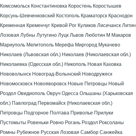
Комсомольск Константиновка Коростень Коростышев
Корсунь-Шевченковский Костополь Краматорск Краснодон
Кременная Кременчуг Кривой Рог Куликов Лисичанск Литин
Лозовая Лубны Лутугино Луцк Львов Люботин М Макаров
Мариуполь Мелитополь Мерефа Миргород Мукачево
Николаев (Львовская обл.) Николаев (Николаевская обл.)
Николаевка (Одесская обл.) Никополь Новая Каховка
Нововолынск Новоград-Волынский Новодружеск
Новомосковск Новояворовск Новые Петровцы Новый
Роздол Овидиополь Овруч Одесса Ольшаны (Харьковская
обл.) Павлоград Первомайск (Николаевская обл.)
Петровцы Подгорное Полтава Приволье Прилуки
Пустомыты Ровеньки Ровно Рогань Роздол Роксоланы
Ромны Рубежное Русская Лозовая Самбор Санжейка