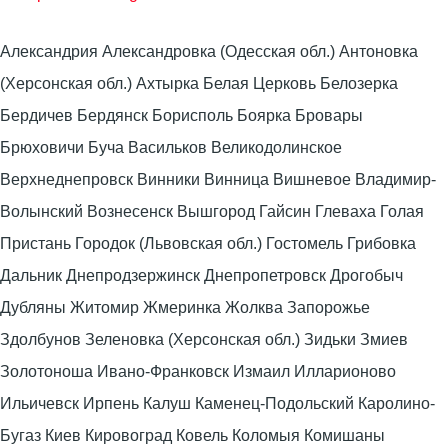
Александрия Александровка (Одесская обл.) Антоновка
(Херсонская обл.) Ахтырка Белая Церковь Белозерка
Бердичев Бердянск Борисполь Боярка Бровары
Брюховичи Буча Васильков Великодолинское
Верхнеднепровск Винники Винница Вишневое Владимир-
Волынский Вознесенск Вышгород Гайсин Глеваха Голая
Пристань Городок (Львовская обл.) Гостомель Грибовка
Дальник Днепродзержинск Днепропетровск Дрогобыч
Дубляны Житомир Жмеринка Жолква Запорожье
Здолбунов Зеленовка (Херсонская обл.) Зидьки Змиев
Золотоноша Ивано-Франковск Измаил Илларионово
Ильичевск Ирпень Калуш Каменец-Подольский Каролино-
Бугаз Киев Кировоград Ковель Коломыя Комишаны