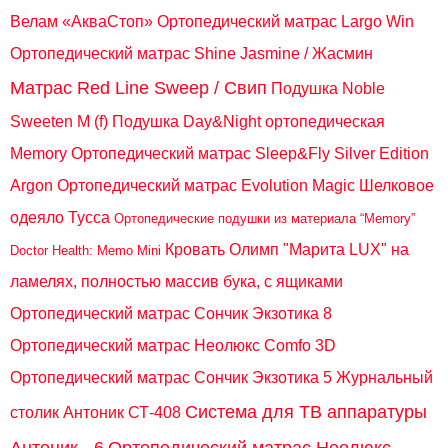
Велам «АкваСтоп»
Ортопедический матрас Largo Win
Ортопедический матрас Shine Jasmine / Жасмин
Матрас Red Line Sweep / Свип
Подушка Noble
Sweeten M (f)
Подушка Day&Night ортопедическая
Memory
Ортопедический матрас Sleep&Fly Silver Edition
Argon
Ортопедический матрас Evolution Magic
Шелковое
одеяло Тусса
Ортопедические подушки из материала “Memory”
Кровать Олимп "Марита LUX" на
Doctor Health: Memo Mini
ламелях, полностью массив бука, с ящиками
Ортопедический матрас Сончик Экзотика 8
Ортопедический матрас Неолюкс Comfo 3D
Ортопедический матрас Сончик Экзотика 5
Журнальный
Система для ТВ аппаратуры
столик Антоник СТ-408
Антоник - 6
Ортопедический матрас Неолюкс