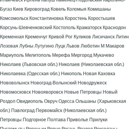
Бугаз Киев Кировоград Ковель Коломыя Комишаны
Комсомольск Константиновка Коростень Коростышев
Корсунь-Шевченковский Костополь Краматорск Краснодон
Кременная Кременчуг Кривой Рог Куликов Лисичанск Литин
Лозовая Лубны Лутугино Луцк Львов Люботин М Макаров
Мариуполь Мелитополь Мерефа Миргород Мукачево
Николаев (Львовская обл.) Николаев (Николаевская обл.)
Николаевка (Одесская обл.) Никополь Новая Каховка
Нововолынск Новоград-Волынский Новодружеск
Новомосковск Новояворовск Новые Петровцы Новый
Роздол Овидиополь Овруч Одесса Ольшаны (Харьковская
обл.) Павлоград Первомайск (Николаевская обл.)
Петровцы Подгорное Полтава Приволье Прилуки
Пустомыты Ровеньки Ровно Рогань Роздол Роксоланы