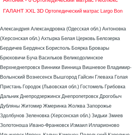
ГАЛАНТ XXL 3D
Ортопедический матрас Largo Bon
Александрия Александровка (Одесская обл.) Антоновка
(Херсонская обл.) Ахтырка Белая Церковь Белозерка
Бердичев Бердянск Борисполь Боярка Бровары
Брюховичи Буча Васильков Великодолинское
Верхнеднепровск Винники Винница Вишневое Владимир-
Волынский Вознесенск Вышгород Гайсин Глеваха Голая
Пристань Городок (Львовская обл.) Гостомель Грибовка
Дальник Днепродзержинск Днепропетровск Дрогобыч
Дубляны Житомир Жмеринка Жолква Запорожье
Здолбунов Зеленовка (Херсонская обл.) Зидьки Змиев
Золотоноша Ивано-Франковск Измаил Илларионово
Ильичевск Ирпень Калуш Каменец-Подольский Каролино-