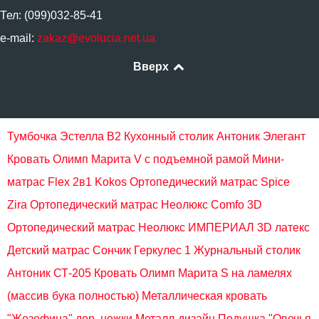
Тел: (099)032-85-41
e-mail:
zakaz@evolucia.net.ua
Вверх
Тумбочка Эстелла В2
Кухонный столик Антоник Элегант
Кровать Олимп Марита V с подъемной рамой
Мини-
матрас Flex 2в1 Kokos
Ортопедический матрас Spice
Zira
Ортопедический матрас Неолюкс Comfo 3D
Ортопедический матрас Неолюкс ИМПЕРИАЛ 3D латекс
Детский матрас Сончик Геркулес 1
Журнальный столик
Антоник СТ-205
Кровать Олимп Марита S на ламелях
(массив бука полностью)
Металлическая кровать
"Жозефина" дер. ножки Металл-дизайн
Подушка "Овечья