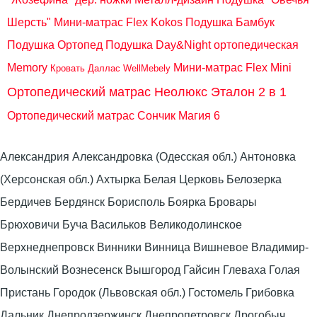
Шерсть"
Мини-матрас Flex Kokos
Подушка Бамбук
Подушка Ортопед
Подушка Day&Night ортопедическая
Memory
Мини-матрас Flex Mini
Кровать Даллас WellMebely
Ортопедический матрас Неолюкс Эталон 2 в 1
Ортопедический матрас Сончик Магия 6
Александрия Александровка (Одесская обл.) Антоновка
(Херсонская обл.) Ахтырка Белая Церковь Белозерка
Бердичев Бердянск Борисполь Боярка Бровары
Брюховичи Буча Васильков Великодолинское
Верхнеднепровск Винники Винница Вишневое Владимир-
Волынский Вознесенск Вышгород Гайсин Глеваха Голая
Пристань Городок (Львовская обл.) Гостомель Грибовка
Дальник Днепродзержинск Днепропетровск Дрогобыч