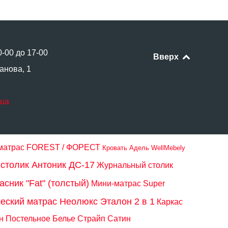
0-00 до 17-00
Вверх
анова, 1
.ua
 матрас FOREST / ФОРЕСТ
Кровать Адель WellMebely
столик Антоник ДС-17
Журнальный столик
сник "Fat" (толстый)
Мини-матрас Super
еский матрас Неолюкс Эталон 2 в 1
Каркас
н
Постельное Белье Страйп Сатин