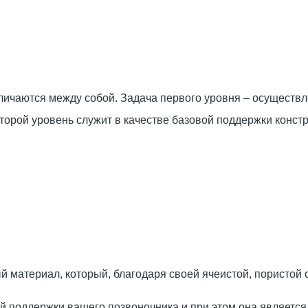
ичаются между собой. Задача первого уровня – осуществл
торой уровень служит в качестве базовой поддержки констр
материал, который, благодаря своей ячеистой, пористой с
поддержки вашего позвоночника и при этом она является э