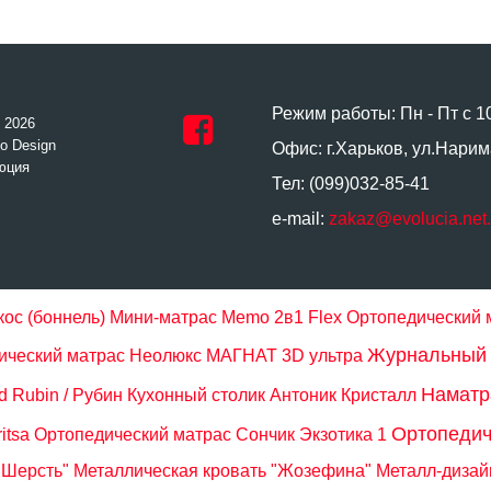
Режим работы: Пн - Пт с 1
- 2026
o Design
Офис: г.Харьков, ул.Нарим
юция
Тел: (099)032-85-41
e-mail:
zakaz@evolucia.net
ос (боннель)
Мини-матрас Memo 2в1 Flex
Ортопедический
Журнальный 
ический матрас Неолюкс МАГНАТ 3D ультра
Наматра
 Rubin / Рубин
Кухонный столик Антоник Кристалл
Ортопедич
itsa
Ортопедический матрас Сончик Экзотика 1
 Шерсть"
Металлическая кровать "Жозефина" Металл-дизай