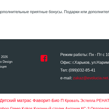
ополнительные приятные бонусы. Подарки или дополнитель
Режим работы: Пн - Пт с 1
- 2026
o Design
Офис: г.Харьков, ул.Нарим
юция
Тел: (099)032-85-41
e-mail:
zakaz@evolucia.net
Детский матрас Фаворит-Био П
Кровать Эстелла РЕНА
mboo Green Kokos
Кухонный столик Антоник КС-3
Ортопедич