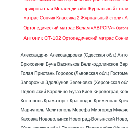
прикроватная Металл-дизайн
Журнальный столи
матрас Сончик Классика 2
Журнальный столик А
Ортопедический матрас Велам «АВРОРА»
Ортопе
Антоник СТ-102
Ортопедический матрас Сончи
Александрия Александровка (Одесская обл.) Ант
Брюховичи Буча Васильков Великодолинское Ве
Голая Пристань Городок (Львовская обл.) Гост
Запорожье Здолбунов Зеленовка (Херсонская об
Подольский Каролино-Бугаз Киев Кировоград Ко
Костополь Краматорск Краснодон Кременная Крем
Мариуполь Мелитополь Мерефа Миргород Мукачево
Каховка Нововолынск Новоград-Волынский Ново