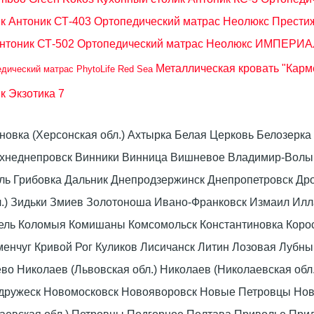
к Антоник СТ-403
Ортопедический матрас Неолюкс Престиж 
нтоник СТ-502
Ортопедический матрас Неолюкс ИМПЕРИАЛ
Металлическая кровать "Карм
дический матрас PhytoLife Red Sea
к Экзотика 7
оновка (Херсонская обл.) Ахтырка Белая Церковь Белозер
рхнеднепровск Винники Винница Вишневое Владимир-Волын
омель Грибовка Дальник Днепродзержинск Днепропетровск 
л.) Зидьки Змиев Золотоноша Ивано-Франковск Измаил Ил
вель Коломыя Комишаны Комсомольск Константиновка Коро
енчуг Кривой Рог Куликов Лисичанск Литин Лозовая Лубны
 Николаев (Львовская обл.) Николаев (Николаевская обл.
дружеск Новомосковск Новояворовск Новые Петровцы Но