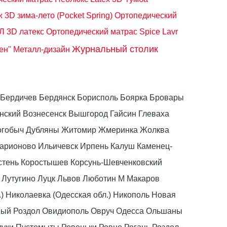
3D зима-лето (Pocket Spring)
Ортопедический
 3D латекс
Ортопедический матрас Spice Lavr
Журнальный столик
ен" Металл-дизайн
ка Бердичев Бердянск Борисполь Боярка Бровары
ский Вознесенск Вышгород Гайсин Глеваха
Дрогобыч Дубляны Житомир Жмеринка Жолква
ларионово Ильичевск Ирпень Калуш Каменец-
стень Коростышев Корсунь-Шевченковский
 Лутугино Луцк Львов Люботин М Макаров
) Николаевка (Одесская обл.) Никополь Новая
вый Роздол Овидиополь Овруч Одесса Ольшаны