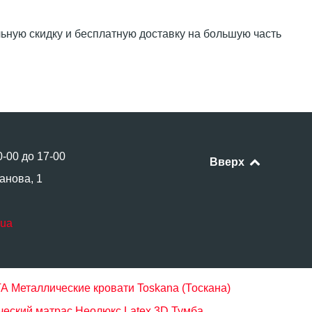
ную скидку и бесплатную доставку на большую часть
0-00 до 17-00
Вверх
анова, 1
.ua
ТА
Металлические кровати Toskana (Тоскана)
еский матрас Неолюкс Latex 3D
Тумба