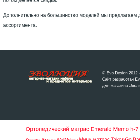
потом делается скидка.
Дополнительно на большинство моделей мы предлагаем д
ассортимента.
© Evo Design 2012 
Сайт разработан Ev
для магазина Эвол
Ортопедический матрас Emerald Memo h-7
Мини-матрас Take&Go Ba
Кровать Бьянка WellMebely