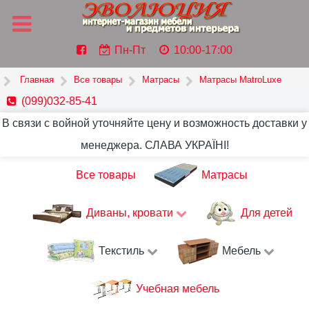
Пн-Пт
10:00-17:00
Главная
Все товары
Матрасы
Матрасы MatroLuxe
(099)032-85-41
В связи с войной уточняйте цену и возможность доставки у
менеджера. СЛАВА УКРАЇНІ!
Все товары
Матрасы
Диваны, кровати
Для детей
Текстиль
Мебель
Учебная мебель