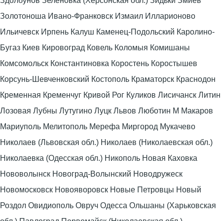
Здолбунов Зеленовка (Херсонская обл.) Зидьки Змиев
Золотоноша Ивано-Франковск Измаил Илларионово
Ильичевск Ирпень Калуш Каменец-Подольский Каролино-
Бугаз Киев Кировоград Ковель Коломыя Комишаны
Комсомольск Константиновка Коростень Коростышев
Корсунь-Шевченковский Костополь Краматорск Краснодон
Кременная Кременчуг Кривой Рог Куликов Лисичанск Литин
Лозовая Лубны Лутугино Луцк Львов Люботин М Макаров
Мариуполь Мелитополь Мерефа Миргород Мукачево
Николаев (Львовская обл.) Николаев (Николаевская обл.)
Николаевка (Одесская обл.) Никополь Новая Каховка
Нововолынск Новоград-Волынский Новодружеск
Новомосковск Новояворовск Новые Петровцы Новый
Роздол Овидиополь Овруч Одесса Ольшаны (Харьковская