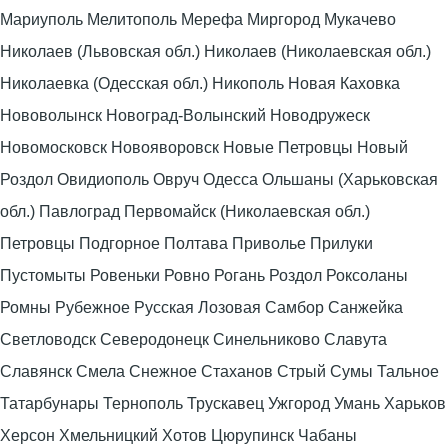
Мариуполь Мелитополь Мерефа Миргород Мукачево
Николаев (Львовская обл.) Николаев (Николаевская обл.)
Николаевка (Одесская обл.) Никополь Новая Каховка
Нововолынск Новоград-Волынский Новодружеск
Новомосковск Новояворовск Новые Петровцы Новый
Роздол Овидиополь Овруч Одесса Ольшаны (Харьковская
обл.) Павлоград Первомайск (Николаевская обл.)
Петровцы Подгорное Полтава Приволье Прилуки
Пустомыты Ровеньки Ровно Рогань Роздол Роксоланы
Ромны Рубежное Русская Лозовая Самбор Санжейка
Светловодск Северодонецк Синельниково Славута
Славянск Смела Снежное Стаханов Стрый Сумы Тальное
Татарбунары Тернополь Трускавец Ужгород Умань Харьков
Херсон Хмельницкий Хотов Цюрупинск Чабаны