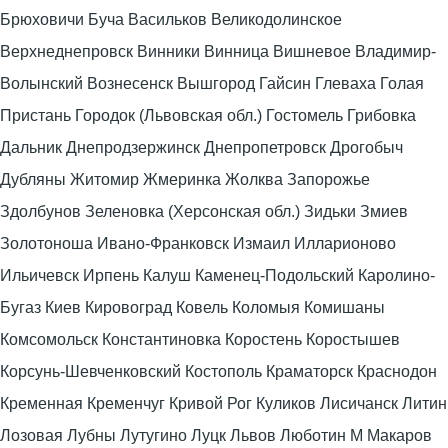
Брюховичи Буча Васильков Великодолинское
Верхнеднепровск Винники Винница Вишневое Владимир-
Волынский Вознесенск Вышгород Гайсин Глеваха Голая
Пристань Городок (Львовская обл.) Гостомель Грибовка
Дальник Днепродзержинск Днепропетровск Дрогобыч
Дубляны Житомир Жмеринка Жолква Запорожье
Здолбунов Зеленовка (Херсонская обл.) Зидьки Змиев
Золотоноша Ивано-Франковск Измаил Илларионово
Ильичевск Ирпень Калуш Каменец-Подольский Каролино-
Бугаз Киев Кировоград Ковель Коломыя Комишаны
Комсомольск Константиновка Коростень Коростышев
Корсунь-Шевченковский Костополь Краматорск Краснодон
Кременная Кременчуг Кривой Рог Куликов Лисичанск Литин
Лозовая Лубны Лутугино Луцк Львов Люботин М Макаров