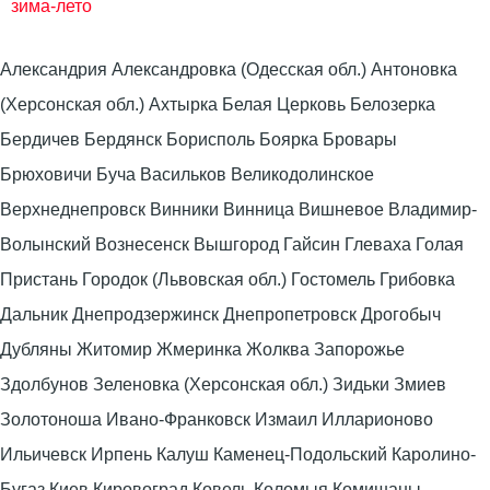
зима-лето
Александрия Александровка (Одесская обл.) Антоновка
(Херсонская обл.) Ахтырка Белая Церковь Белозерка
Бердичев Бердянск Борисполь Боярка Бровары
Брюховичи Буча Васильков Великодолинское
Верхнеднепровск Винники Винница Вишневое Владимир-
Волынский Вознесенск Вышгород Гайсин Глеваха Голая
Пристань Городок (Львовская обл.) Гостомель Грибовка
Дальник Днепродзержинск Днепропетровск Дрогобыч
Дубляны Житомир Жмеринка Жолква Запорожье
Здолбунов Зеленовка (Херсонская обл.) Зидьки Змиев
Золотоноша Ивано-Франковск Измаил Илларионово
Ильичевск Ирпень Калуш Каменец-Подольский Каролино-
Бугаз Киев Кировоград Ковель Коломыя Комишаны