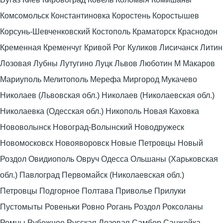
Комсомольск Константиновка Коростень Коростышев
Корсунь-Шевченковский Костополь Краматорск Краснодон
Кременная Кременчуг Кривой Рог Куликов Лисичанск Литин
Лозовая Лубны Лутугино Луцк Львов Люботин М Макаров
Мариуполь Мелитополь Мерефа Миргород Мукачево
Николаев (Львовская обл.) Николаев (Николаевская обл.)
Николаевка (Одесская обл.) Никополь Новая Каховка
Нововолынск Новоград-Волынский Новодружеск
Новомосковск Новояворовск Новые Петровцы Новый
Роздол Овидиополь Овруч Одесса Ольшаны (Харьковская
обл.) Павлоград Первомайск (Николаевская обл.)
Петровцы Подгорное Полтава Приволье Прилуки
Пустомыты Ровеньки Ровно Рогань Роздол Роксоланы
Ромны Рубежное Русская Лозовая Самбор Санжейка