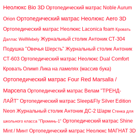
Неолюкс Bio 3D
Ортопедический матрас Noble Aurum
Ортопедический матрас Неолюкс Aero 3D
Orion
Ортопедический матрас Неолюкс Laconica foam
Кровать
Журнальный столик Антоник СТ-304
Даллас WellMebely
Подушка "Овечья Шерсть"
Журнальный столик Антоник
СТ-603
Ортопедический матрас Неолюкс Dual Comfort
Кровать Олимп Лика на ламелях (массив бука)
Ортопедический матрас Four Red Marsalla /
Марсела
Ортопедический матрас Велам "ТРЕНД-
ЛАЙТ"
Ортопедический матрас Sleep&Fly Silver Edition
Neon
Журнальный столик Антоник ДС-2 Шарм
Стенка для
Ортопедический матрас Shine
школьного класса "Проминь-1"
Mint / Минт
Ортопедический матрас Неолюкс МАГНАТ 3D