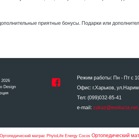
ополнительные приятные бонусы. Подарки или дополнитель
Режим работы: Пн - Пт с 1
- 2026
o Design
Офис: г.Харьков, ул.Нарим
юция
Тел: (099)032-85-41
e-mail:
zakaz@evolucia.net
Ортопедический ма
Ортопедический матрас PhytoLife Energy Cocos