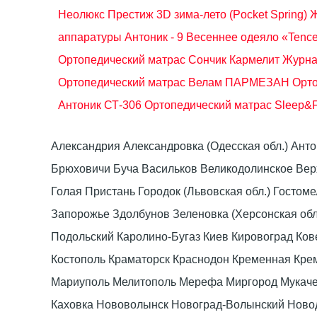
Неолюкс Престиж 3D зима-лето (Pocket Spring)
Ж
аппаратуры Антоник - 9
Весеннее одеяло «Tence
Ортопедический матрас Сончик Кармелит
Журна
Ортопедический матрас Велам ПАРМЕЗАН
Орто
Антоник СТ-306
Ортопедический матрас Sleep&F
Александрия Александровка (Одесская обл.) Ант
Брюховичи Буча Васильков Великодолинское Ве
Голая Пристань Городок (Львовская обл.) Гост
Запорожье Здолбунов Зеленовка (Херсонская об
Подольский Каролино-Бугаз Киев Кировоград Ко
Костополь Краматорск Краснодон Кременная Крем
Мариуполь Мелитополь Мерефа Миргород Мукачево
Каховка Нововолынск Новоград-Волынский Ново