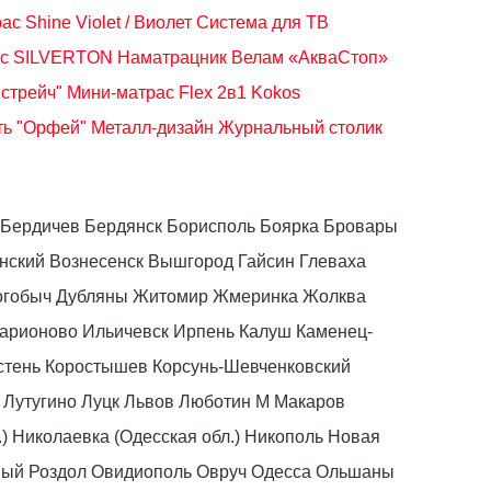
с Shine Violet / Виолет
Система для ТВ
кс SILVERTON
Наматрацник Велам «АкваСтоп»
стрейч"
Мини-матрас Flex 2в1 Kokos
ть "Орфей" Металл-дизайн
Журнальный столик
ка Бердичев Бердянск Борисполь Боярка Бровары
ский Вознесенск Вышгород Гайсин Глеваха
Дрогобыч Дубляны Житомир Жмеринка Жолква
ларионово Ильичевск Ирпень Калуш Каменец-
стень Коростышев Корсунь-Шевченковский
 Лутугино Луцк Львов Люботин М Макаров
) Николаевка (Одесская обл.) Никополь Новая
вый Роздол Овидиополь Овруч Одесса Ольшаны