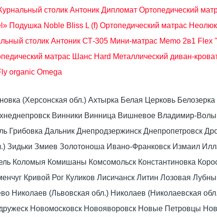
урнальный столик Антоник Дипломат
Ортопедический матра
l»
Подушка Noble Bliss L (f)
Ортопедический матрас Неолю
льный столик Антоник СТ-305
Мини-матрас Memo 2в1 Flex "
педический матрас Шанс Hard
Металлический диван-крова
ly organic Omega
оновка (Херсонская обл.) Ахтырка Белая Церковь Белозер
рхнеднепровск Винники Винница Вишневое Владимир-Волын
омель Грибовка Дальник Днепродзержинск Днепропетровск 
л.) Зидьки Змиев Золотоноша Ивано-Франковск Измаил Ил
вель Коломыя Комишаны Комсомольск Константиновка Коро
енчуг Кривой Рог Куликов Лисичанск Литин Лозовая Лубны
 Николаев (Львовская обл.) Николаев (Николаевская обл.
дружеск Новомосковск Новояворовск Новые Петровцы Но