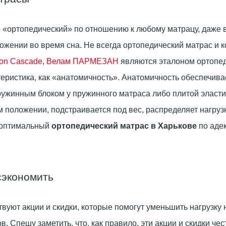
 «ортопедический» по отношению к любому матрацу, даже в
жении во время сна. Не всегда ортопедический матрас и к
ion Cascade
,
Велам ПАРМЕЗАН
являются эталоном ортопеди
еристика, как «анатомичность». Анатомичность обеспечива
ружинным блоком у пружинного матраса либо плитой эласти
м положении, подстраивается под вес, распределяет нагруз
ь оптимальный
ортопедический матрас в Харькове
по аде
сэкономить
вуют акции и скидки, которые помогут уменьшить нагрузку
 Спешу заметить, что, как правило, эти акции и скидки чест