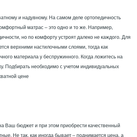
атному и надувному. На самом деле ортопедичность
омфортный матрас – это одно и то же. Например,
чности, но по комфорту устроят далеко не каждого. Для
ется верхними настилочными слоями, тогда как
чного материала у беспружинного. Когда ложитесь на
ку. Подбирать необходимо с учетом индивидуальных
кватной цене
 на Ваш бюджет и при этом приобрести качественный
ные. Не так, как иногда бывает – поднимается цена, а