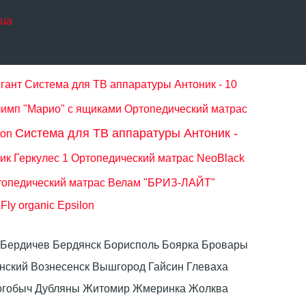
.ua
гант
Система для ТВ аппаратуры Антоник - 10
лимп "Марио" с ящиками
Ортопедический матрас
Система для ТВ аппаратуры Антоник -
ton
ик Геркулес 1
Ортопедический матрас NeoBlack
топедический матрас Велам "БРИЗ-ЛАЙТ"
ly organic Epsilon
ка Бердичев Бердянск Борисполь Боярка Бровары
ский Вознесенск Вышгород Гайсин Глеваха
Дрогобыч Дубляны Житомир Жмеринка Жолква