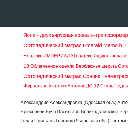
Ясна - двухъярусная кровать-трансформер
Ортопедический матрас Emerald Memo h-7
Неолюкс ИМПЕРИАЛ 3D латекс
Ящик к кровати
18
Облегченное одеяло Верблюжья шерсть
Орто
Ортопедический матрас Сончик - наматрас
Журнальный столик Антоник ДС-12 Стиль
Подста
Александрия Александровка (Одесская обл.) Ант
Брюховичи Буча Васильков Великодолинское Ве
Голая Пристань Городок (Львовская обл.) Гост