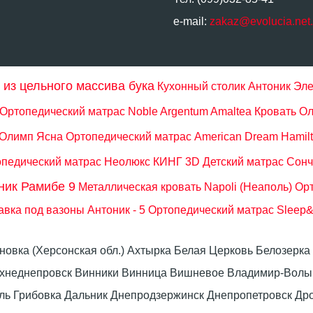
e-mail:
zakaz@evolucia.net
 из цельного массива бука
Кухонный столик Антоник Эле
Ортопедический матрас Noble Argentum Amaltea
Кровать О
 Олимп Ясна
Ортопедический матрас American Dream Hamil
педический матрас Неолюкс КИНГ 3D
Детский матрас Сонч
ник Рамибе 9
Металлическая кровать Napoli (Неаполь)
Ор
вка под вазоны Антоник - 5
Ортопедический матрас Sleep&F
оновка (Херсонская обл.) Ахтырка Белая Церковь Белозер
рхнеднепровск Винники Винница Вишневое Владимир-Волын
омель Грибовка Дальник Днепродзержинск Днепропетровск 