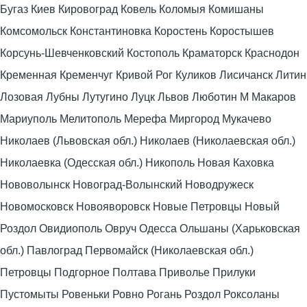
Бугаз Киев Кировоград Ковель Коломыя Комишаны
Комсомольск Константиновка Коростень Коростышев
Корсунь-Шевченковский Костополь Краматорск Краснодон
Кременная Кременчуг Кривой Рог Куликов Лисичанск Литин
Лозовая Лубны Лутугино Луцк Львов Люботин М Макаров
Мариуполь Мелитополь Мерефа Миргород Мукачево
Николаев (Львовская обл.) Николаев (Николаевская обл.)
Николаевка (Одесская обл.) Никополь Новая Каховка
Нововолынск Новоград-Волынский Новодружеск
Новомосковск Новояворовск Новые Петровцы Новый
Роздол Овидиополь Овруч Одесса Ольшаны (Харьковская
обл.) Павлоград Первомайск (Николаевская обл.)
Петровцы Подгорное Полтава Приволье Прилуки
Пустомыты Ровеньки Ровно Рогань Роздол Роксоланы