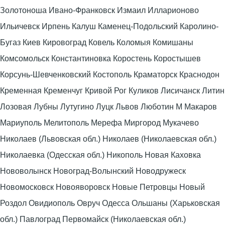
Золотоноша Ивано-Франковск Измаил Илларионово
Ильичевск Ирпень Калуш Каменец-Подольский Каролино-
Бугаз Киев Кировоград Ковель Коломыя Комишаны
Комсомольск Константиновка Коростень Коростышев
Корсунь-Шевченковский Костополь Краматорск Краснодон
Кременная Кременчуг Кривой Рог Куликов Лисичанск Литин
Лозовая Лубны Лутугино Луцк Львов Люботин М Макаров
Мариуполь Мелитополь Мерефа Миргород Мукачево
Николаев (Львовская обл.) Николаев (Николаевская обл.)
Николаевка (Одесская обл.) Никополь Новая Каховка
Нововолынск Новоград-Волынский Новодружеск
Новомосковск Новояворовск Новые Петровцы Новый
Роздол Овидиополь Овруч Одесса Ольшаны (Харьковская
обл.) Павлоград Первомайск (Николаевская обл.)