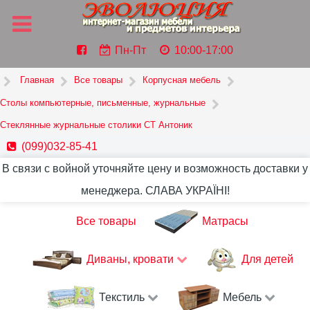
Пн-Пт
10:00-17:00
Главная
Все товары
Корпусная мебель
Столы компьютерные, письменные, журнальные
Стеклянные журнальные столики СТ Антоник
(099)032-85-41
В связи с войной уточняйте цену и возможность доставки у
менеджера. СЛАВА УКРАЇНІ!
Все товары
Матрасы
Диваны, кровати
Для детей
Текстиль
Мебель