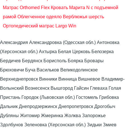
Матрас Orthomed Flex
Кровать Марита N с подъемной
рамой
Облегченное одеяло Верблюжья шерсть
Ортопедический матрас Largo Win
Александрия Александровка (Одесская обл.) Антоновка
(Херсонская обл.) Ахтырка Белая Церковь Белозерка
Бердичев Бердянск Борисполь Боярка Бровары
Брюховичи Буча Васильков Великодолинское
Верхнеднепровск Винники Винница Вишневое Владимир-
Волынский Вознесенск Вышгород Гайсин Глеваха Голая
Пристань Городок (Львовская обл.) Гостомель Грибовка
Дальник Днепродзержинск Днепропетровск Дрогобыч
Дубляны Житомир Жмеринка Жолква Запорожье
Здолбунов Зеленовка (Херсонская обл.) Зидьки Змиев