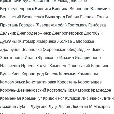
Брюховичи Буча Васильков Великодолинское
Верхнеднепровск Винники Винница Вишневое Владимир-
Волынский Вознесенск Вышгород Гайсин Глеваха Голая
Пристань Городок (Львовская обл.) Гостомель Грибовка
Дальник Днепродзержинск Днепропетровск Дрогобыч
Дубляны Житомир Жмеринка Жолква Запорожье
Здолбунов Зеленовка (Херсонская обл.) Зидьки Змиев
Золотоноша Ивано-Франковск Измаил Илларионово
Ильичевск Ирпень Калуш Каменец-Подольский Каролино-
Бугаз Киев Кировоград Ковель Коломыя Комишаны
Комсомольск Константиновка Коростень Коростышев
Корсунь-Шевченковский Костополь Краматорск Краснодон
Кременная Кременчуг Кривой Рог Куликов Лисичанск Литин
Лозовая Лубны Лутугино Луцк Львов Люботин М Макаров