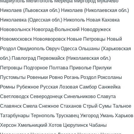
Мариуполь Мелитополь Мерефа Миргород Мукачево
Николаев (Львовская обл.) Николаев (Николаевская обл.)
Николаевка (Одесская обл.) Никополь Новая Каховка
Нововолынск Новоград-Волынский Новодружеск
Новомосковск Новояворовск Новые Петровцы Новый
Роздол Овидиополь Овруч Одесса Ольшаны (Харьковская
обл.) Павлоград Первомайск (Николаевская обл.)
Петровцы Подгорное Полтава Приволье Прилуки
Пустомыты Ровеньки Ровно Рогань Роздол Роксоланы
Ромны Рубежное Русская Лозовая Самбор Санжейка
Светловодск Северодонецк Синельниково Славута
Славянск Смела Снежное Стаханов Стрый Сумы Тальное
Татарбунары Тернополь Трускавец Ужгород Умань Харьков
Херсон Хмельницкий Хотов Цюрупинск Чабаны