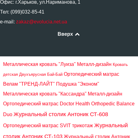
Офис: г.Харьков, ул.Нариманова, 1
Тел: (099)032-85-41
e-mail:
zakaz@evolucia.net.ua
Вверх
Металлическая кровать "Луиза" Металл-дизайн
Кровать
Ортопедический матрас
детская Двухъярусная Бай-Бай
Велам "ТРЕНД-ЛАЙТ"
Подушка "Эконом"
Металлическая кровать "Кассандра" Металл-дизайн
Ортопедический матрас Doctor Health Orthopedic Balance
Журнальный столик Антоник СТ-608
Duo
Журнальный
Ортопедический матрас SVIT трикотаж
столик Антоник СТ-103
Журнальный столик Антоник