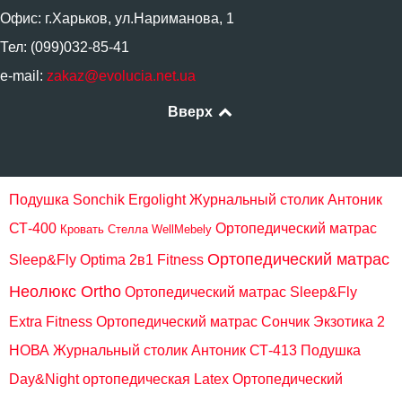
Офис: г.Харьков, ул.Нариманова, 1
Тел: (099)032-85-41
e-mail:
zakaz@evolucia.net.ua
Вверх
Подушка Sonchik Ergolight
Журнальный столик Антоник
СТ-400
Ортопедический матрас
Кровать Стелла WellMebely
Ортопедический матрас
Sleep&Fly Optima 2в1 Fitness
Неолюкс Ortho
Ортопедический матрас Sleep&Fly
Extra Fitness
Ортопедический матрас Сончик Экзотика 2
НОВА
Журнальный столик Антоник СТ-413
Подушка
Day&Night ортопедическая Latex
Ортопедический