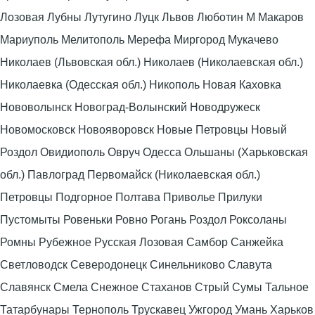
Лозовая Лубны Лутугино Луцк Львов Люботин М Макаров
Мариуполь Мелитополь Мерефа Миргород Мукачево
Николаев (Львовская обл.) Николаев (Николаевская обл.)
Николаевка (Одесская обл.) Никополь Новая Каховка
Нововолынск Новоград-Волынский Новодружеск
Новомосковск Новояворовск Новые Петровцы Новый
Роздол Овидиополь Овруч Одесса Ольшаны (Харьковская
обл.) Павлоград Первомайск (Николаевская обл.)
Петровцы Подгорное Полтава Приволье Прилуки
Пустомыты Ровеньки Ровно Рогань Роздол Роксоланы
Ромны Рубежное Русская Лозовая Самбор Санжейка
Светловодск Северодонецк Синельниково Славута
Славянск Смела Снежное Стаханов Стрый Сумы Тальное
Татарбунары Тернополь Трускавец Ужгород Умань Харьков