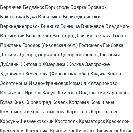
Бердичев Бердянск Борисполь Боярка Бровары
Брюховичи Буча Васильков Великодолинское
Верхнеднепровск Винники Винница Вишневое Владимир-
Волынский Вознесенск Вышгород Гайсин Глеваха Голая
Пристань Городок (Львовская обл.) Гостомель Грибовка
Дальник Днепродзержинск Днепропетровск Дрогобыч
Дубляны Житомир Жмеринка Жолква Запорожье
Здолбунов Зеленовка (Херсонская обл.) Зидьки Змиев
Золотоноша Ивано-Франковск Измаил Илларионово
Ильичевск Ирпень Калуш Каменец-Подольский Каролино-
Бугаз Киев Кировоград Ковель Коломыя Комишаны
Комсомольск Константиновка Коростень Коростышев
Корсунь-Шевченковский Костополь Краматорск Краснодон
Кременная Кременчуг Кривой Рог Куликов Лисичанск Литин