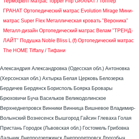
Термофелт
Матрас Topper Flip GRANAT / Топпер
ГРАНАТ
Ортопедический матрас Evolution Mirage
Мини-
матрас Super Flex
Металлическая кровать "Вероника"
Металл-дизайн
Ортопедический матрас Велам "ТРЕНД-
ЛАЙТ"
Подушка Noble Bliss L (f)
Ортопедический матрас
The HOME Tiffany / Тифани
Александрия Александровка (Одесская обл.) Антоновка
(Херсонская обл.) Ахтырка Белая Церковь Белозерка
Бердичев Бердянск Борисполь Боярка Бровары
Брюховичи Буча Васильков Великодолинское
Верхнеднепровск Винники Винница Вишневое Владимир-
Волынский Вознесенск Вышгород Гайсин Глеваха Голая
Пристань Городок (Львовская обл.) Гостомель Грибовка
Дальник Днепродзержинск Днепропетровск Дрогобыч