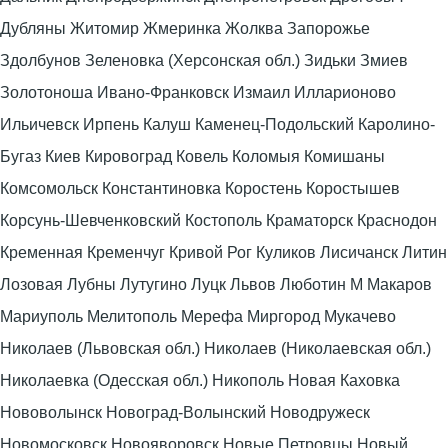
Дубляны Житомир Жмеринка Жолква Запорожье
Здолбунов Зеленовка (Херсонская обл.) Зидьки Змиев
Золотоноша Ивано-Франковск Измаил Илларионово
Ильичевск Ирпень Калуш Каменец-Подольский Каролино-
Бугаз Киев Кировоград Ковель Коломыя Комишаны
Комсомольск Константиновка Коростень Коростышев
Корсунь-Шевченковский Костополь Краматорск Краснодон
Кременная Кременчуг Кривой Рог Куликов Лисичанск Литин
Лозовая Лубны Лутугино Луцк Львов Люботин М Макаров
Мариуполь Мелитополь Мерефа Миргород Мукачево
Николаев (Львовская обл.) Николаев (Николаевская обл.)
Николаевка (Одесская обл.) Никополь Новая Каховка
Нововолынск Новоград-Волынский Новодружеск
Новомосковск Новояворовск Новые Петровцы Новый