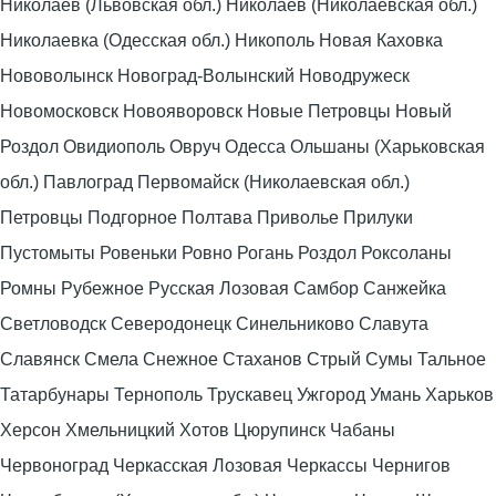
Николаев (Львовская обл.) Николаев (Николаевская обл.)
Николаевка (Одесская обл.) Никополь Новая Каховка
Нововолынск Новоград-Волынский Новодружеск
Новомосковск Новояворовск Новые Петровцы Новый
Роздол Овидиополь Овруч Одесса Ольшаны (Харьковская
обл.) Павлоград Первомайск (Николаевская обл.)
Петровцы Подгорное Полтава Приволье Прилуки
Пустомыты Ровеньки Ровно Рогань Роздол Роксоланы
Ромны Рубежное Русская Лозовая Самбор Санжейка
Светловодск Северодонецк Синельниково Славута
Славянск Смела Снежное Стаханов Стрый Сумы Тальное
Татарбунары Тернополь Трускавец Ужгород Умань Харьков
Херсон Хмельницкий Хотов Цюрупинск Чабаны
Червоноград Черкасская Лозовая Черкассы Чернигов