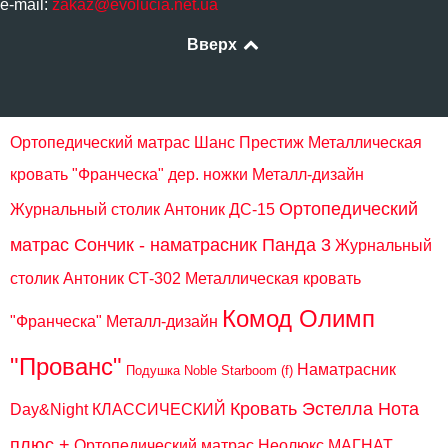
e-mail:
zakaz@evolucia.net.ua
Вверх
Ортопедический матрас Шанс Престиж
Металлическая
кровать "Франческа" дер. ножки Металл-дизайн
Ортопедический
Журнальный столик Антоник ДС-15
матрас Сончик - наматрасник Панда 3
Журнальный
столик Антоник СТ-302
Металлическая кровать
Комод Олимп
"Франческа" Металл-дизайн
"Прованс"
Наматрасник
Подушка Noble Starboom (f)
Кровать Эстелла Нота
Day&Night КЛАССИЧЕСКИЙ
плюс +
Ортопедический матрас Неолюкс МАГНАТ