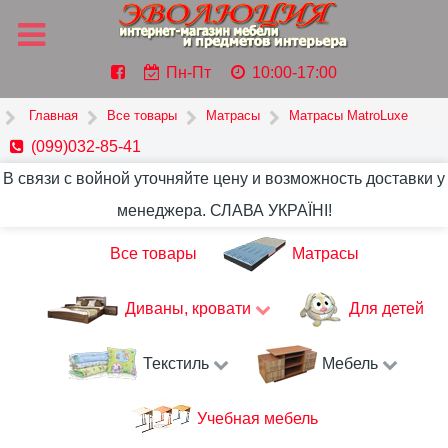
Пн-Пт
10:00-17:00
Главная
Все товары
Матрасы
Матрасы MatroLuxe
(099)032-85-41
В связи с войной уточняйте цену и возможность доставки у
менеджера. СЛАВА УКРАЇНІ!
Все товары
Матрасы
Диваны, кровати
Для детей
Текстиль
Мебель
Учебная мебель