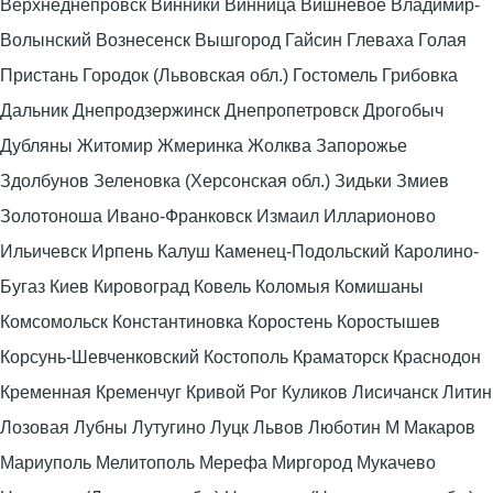
Верхнеднепровск Винники Винница Вишневое Владимир-
Волынский Вознесенск Вышгород Гайсин Глеваха Голая
Пристань Городок (Львовская обл.) Гостомель Грибовка
Дальник Днепродзержинск Днепропетровск Дрогобыч
Дубляны Житомир Жмеринка Жолква Запорожье
Здолбунов Зеленовка (Херсонская обл.) Зидьки Змиев
Золотоноша Ивано-Франковск Измаил Илларионово
Ильичевск Ирпень Калуш Каменец-Подольский Каролино-
Бугаз Киев Кировоград Ковель Коломыя Комишаны
Комсомольск Константиновка Коростень Коростышев
Корсунь-Шевченковский Костополь Краматорск Краснодон
Кременная Кременчуг Кривой Рог Куликов Лисичанск Литин
Лозовая Лубны Лутугино Луцк Львов Люботин М Макаров
Мариуполь Мелитополь Мерефа Миргород Мукачево